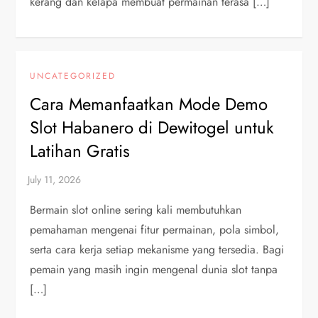
kerang dan kelapa membuat permainan terasa […]
UNCATEGORIZED
Cara Memanfaatkan Mode Demo
Slot Habanero di Dewitogel untuk
Latihan Gratis
Bermain slot online sering kali membutuhkan
pemahaman mengenai fitur permainan, pola simbol,
serta cara kerja setiap mekanisme yang tersedia. Bagi
pemain yang masih ingin mengenal dunia slot tanpa
[…]