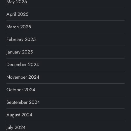
May 2025
April 2025
March 2025
February 2025
January 2025
December 2024
November 2024
October 2024
September 2024
August 2024
July 2024