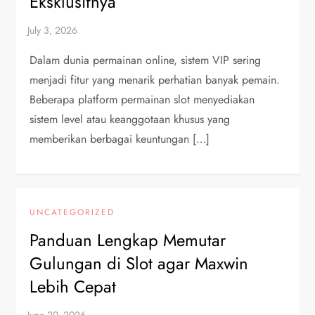
Eksklusifnya
Dalam dunia permainan online, sistem VIP sering
menjadi fitur yang menarik perhatian banyak pemain.
Beberapa platform permainan slot menyediakan
sistem level atau keanggotaan khusus yang
memberikan berbagai keuntungan […]
UNCATEGORIZED
Panduan Lengkap Memutar
Gulungan di Slot agar Maxwin
Lebih Cepat