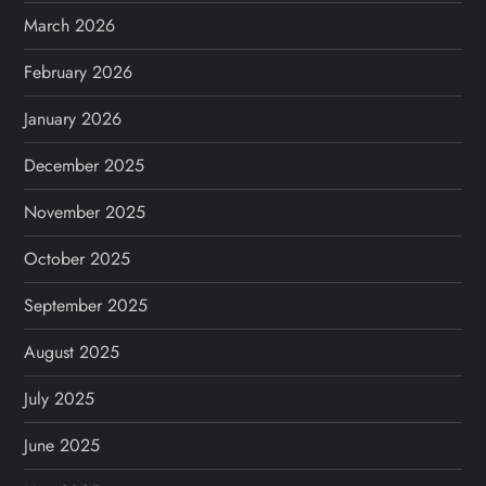
n
March 2026
a
February 2026
t
January 2026
i
December 2025
o
November 2025
n
October 2025
September 2025
August 2025
July 2025
June 2025