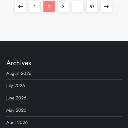
P
Previous
Page
Page
Page
Page
Next
1
2
3
…
57
o
page
page
s
t
s
Archives
p
August 2026
a
July 2026
g
June 2026
May 2026
i
April 2026