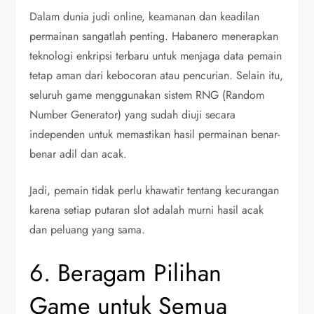
Dalam dunia judi online, keamanan dan keadilan
permainan sangatlah penting. Habanero menerapkan
teknologi enkripsi terbaru untuk menjaga data pemain
tetap aman dari kebocoran atau pencurian. Selain itu,
seluruh game menggunakan sistem RNG (Random
Number Generator) yang sudah diuji secara
independen untuk memastikan hasil permainan benar-
benar adil dan acak.
Jadi, pemain tidak perlu khawatir tentang kecurangan
karena setiap putaran slot adalah murni hasil acak
dan peluang yang sama.
6. Beragam Pilihan
Game untuk Semua