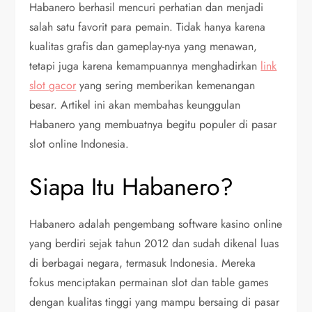
Habanero berhasil mencuri perhatian dan menjadi
salah satu favorit para pemain. Tidak hanya karena
kualitas grafis dan gameplay-nya yang menawan,
tetapi juga karena kemampuannya menghadirkan
link
slot gacor
yang sering memberikan kemenangan
besar. Artikel ini akan membahas keunggulan
Habanero yang membuatnya begitu populer di pasar
slot online Indonesia.
Siapa Itu Habanero?
Habanero adalah pengembang software kasino online
yang berdiri sejak tahun 2012 dan sudah dikenal luas
di berbagai negara, termasuk Indonesia. Mereka
fokus menciptakan permainan slot dan table games
dengan kualitas tinggi yang mampu bersaing di pasar