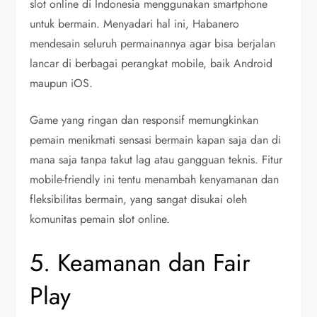
slot online di Indonesia menggunakan smartphone
untuk bermain. Menyadari hal ini, Habanero
mendesain seluruh permainannya agar bisa berjalan
lancar di berbagai perangkat mobile, baik Android
maupun iOS.
Game yang ringan dan responsif memungkinkan
pemain menikmati sensasi bermain kapan saja dan di
mana saja tanpa takut lag atau gangguan teknis. Fitur
mobile-friendly ini tentu menambah kenyamanan dan
fleksibilitas bermain, yang sangat disukai oleh
komunitas pemain slot online.
5. Keamanan dan Fair
Play