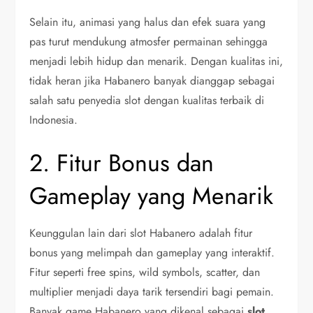
Selain itu, animasi yang halus dan efek suara yang
pas turut mendukung atmosfer permainan sehingga
menjadi lebih hidup dan menarik. Dengan kualitas ini,
tidak heran jika Habanero banyak dianggap sebagai
salah satu penyedia slot dengan kualitas terbaik di
Indonesia.
2. Fitur Bonus dan
Gameplay yang Menarik
Keunggulan lain dari slot Habanero adalah fitur
bonus yang melimpah dan gameplay yang interaktif.
Fitur seperti free spins, wild symbols, scatter, dan
multiplier menjadi daya tarik tersendiri bagi pemain.
Banyak game Habanero yang dikenal sebagai
slot