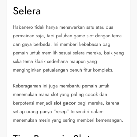
Selera
Habanero tidak hanya menawarkan satu atau dua
permainan saja, tapi puluhan game slot dengan tema
dan gaya berbeda. Ini memberi kebebasan bagi
pemain untuk memilih sesuai selera mereka, baik yang
suka tema klasik sederhana maupun yang
menginginkan petualangan penuh fitur kompleks.
Keberagaman ini juga membantu pemain untuk
menemukan mana slot yang paling cocok dan
berpotensi menjadi
slot gacor
bagi mereka, karena
setiap orang punya “resep” tersendiri dalam
menemukan mesin yang sering memberi kemenangan.