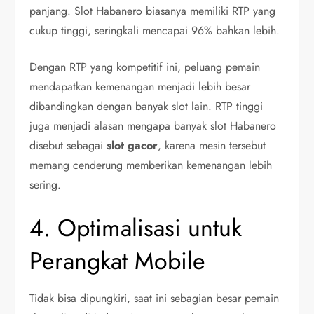
panjang. Slot Habanero biasanya memiliki RTP yang
cukup tinggi, seringkali mencapai 96% bahkan lebih.
Dengan RTP yang kompetitif ini, peluang pemain
mendapatkan kemenangan menjadi lebih besar
dibandingkan dengan banyak slot lain. RTP tinggi
juga menjadi alasan mengapa banyak slot Habanero
disebut sebagai
slot gacor
, karena mesin tersebut
memang cenderung memberikan kemenangan lebih
sering.
4. Optimalisasi untuk
Perangkat Mobile
Tidak bisa dipungkiri, saat ini sebagian besar pemain