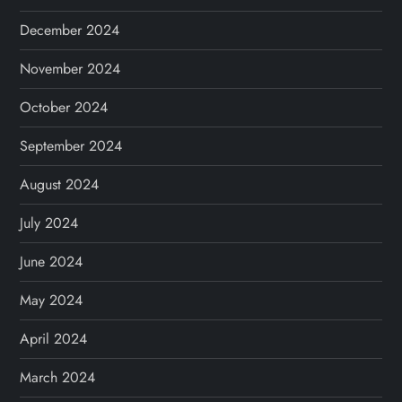
December 2024
November 2024
October 2024
September 2024
August 2024
July 2024
June 2024
May 2024
April 2024
March 2024