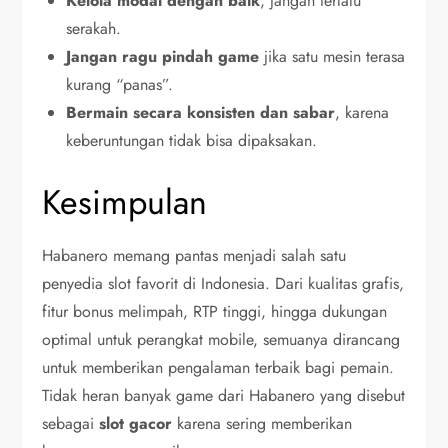
Kelola modal dengan baik
, jangan terlalu
serakah.
Jangan ragu pindah game
jika satu mesin terasa
kurang “panas”.
Bermain secara konsisten dan sabar
, karena
keberuntungan tidak bisa dipaksakan.
Kesimpulan
Habanero memang pantas menjadi salah satu
penyedia slot favorit di Indonesia. Dari kualitas grafis,
fitur bonus melimpah, RTP tinggi, hingga dukungan
optimal untuk perangkat mobile, semuanya dirancang
untuk memberikan pengalaman terbaik bagi pemain.
Tidak heran banyak game dari Habanero yang disebut
sebagai
slot gacor
karena sering memberikan