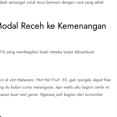
mbah semangat untuk terus bermain dengan cara yang sehat
 Modal Receh ke Kemenangan
n116 yang membagikan kisah mereka tanpa dibuat-buat:
 di slot Habanero ‘Hot Hot Fruit’. Eh, gak nyangka dapat free
ng itu bukan cuma menangnya, tapi waktu aku bagiin cerita ini
 saran buat next game. Ngerasa jadi bagian dari komunitas
a