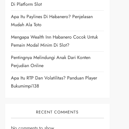
Di Platform Slot
Apa Itu Paylines Di Habanero? Penjelasan
Mudah Ala Toto
Mengapa Wealth Inn Habanero Cocok Untuk
Pemain Modal Minim Di Slot?
Pentingnya Melindungi Anak Dari Konten
Perjudian Online
Apa Itu RTP Dan Volatilitas? Panduan Player
Bukumimpi138
RECENT COMMENTS
No comments to show.