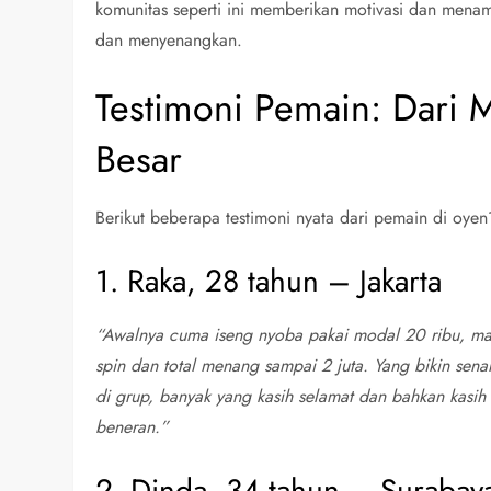
komunitas seperti ini memberikan motivasi dan mena
dan menyenangkan.
Testimoni Pemain: Dari
Besar
Berikut beberapa testimoni nyata dari pemain di oye
1. Raka, 28 tahun – Jakarta
“Awalnya cuma iseng nyoba pakai modal 20 ribu, main
spin dan total menang sampai 2 juta. Yang bikin sena
di grup, banyak yang kasih selamat dan bahkan kasih
beneran.”
2. Dinda, 34 tahun – Surabay