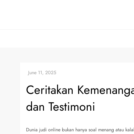
Skip
to
content
Ceritakan Kemenang
dan Testimoni
Dunia judi online bukan hanya soal menang atau kalah