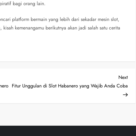
iratif bagi orang lain.
cari platform bermain yang lebih dari sekadar mesin slot,
, kisah kemenangamu berikutnya akan jadi salah satu cerita
Nex
Next
Post
nero
Fitur Unggulan di Slot Habanero yang Wajib Anda Coba