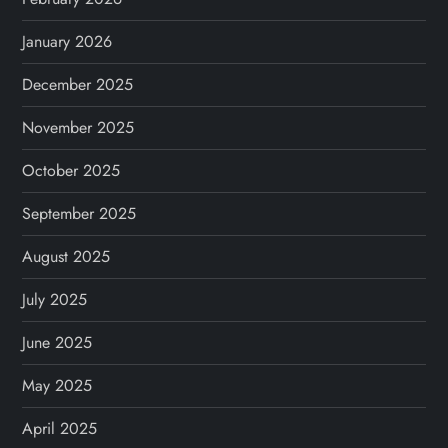
January 2026
December 2025
November 2025
October 2025
September 2025
August 2025
July 2025
June 2025
May 2025
April 2025