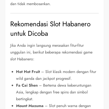
dan tidak membosankan.
Rekomendasi Slot Habanero
untuk Dicoba
Jika Anda ingin langsung merasakan fitur-fitur
unggulan ini, berikut beberapa rekomendasi game
slot Habanero:
Hot Hot Fruit
– Slot klasik modern dengan fitur
wild ganda dan jackpot progresif.
Fa Cai Shen
– Bertema dewa keberuntungan
Asia, lengkap dengan free spins dan simbol
bertingkat.
Mount Mazuma
– Slot penuh warna dengan