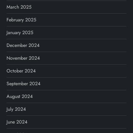
March 2025
February 2025
January 2025
December 2024
November 2024
October 2024
September 2024
August 2024
July 2024
June 2024