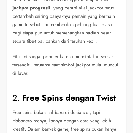
jackpot progresif
, yang berarti nilai jackpot terus
bertambah seiring banyaknya pemain yang bermain
game tersebut. Ini memberikan peluang luar biasa
bagi siapa pun untuk memenangkan hadiah besar
secara tiba-tiba, bahkan dari taruhan kecil.
Fitur ini sangat populer karena menciptakan sensasi
tersendiri, terutama saat simbol jackpot mulai muncul
di layar.
2.
Free Spins dengan Twist
Free spins bukan hal baru di dunia slot, tapi
Habanero menyajikannya dengan cara yang lebih
kreatif. Dalam banyak game, free spins bukan hanya