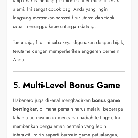
tanpa harus menunggu simbol scatter muncul secara
alami. Ini sangat cocok bagi Anda yang ingin
langsung merasakan sensasi fitur utama dan tidak
sabar menunggu keberuntungan datang.
Tentu saja, fitur ini sebaiknya digunakan dengan bijak,
terutama dengan memperhatikan anggaran bermain
Anda.
5.
Multi-Level Bonus Game
Habanero juga dikenal menghadirkan
bonus game
bertingkat
, di mana pemain harus melalui beberapa
tahap atau misi untuk mencapai hadiah tertinggi. Ini
memberikan pengalaman bermain yang lebih
interaktif, mirip seperti bermain game petualangan,