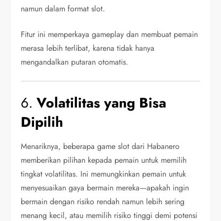
namun dalam format slot.
Fitur ini memperkaya gameplay dan membuat pemain
merasa lebih terlibat, karena tidak hanya
mengandalkan putaran otomatis.
6.
Volatilitas yang Bisa
Dipilih
Menariknya, beberapa game slot dari Habanero
memberikan pilihan kepada pemain untuk memilih
tingkat volatilitas. Ini memungkinkan pemain untuk
menyesuaikan gaya bermain mereka—apakah ingin
bermain dengan risiko rendah namun lebih sering
menang kecil, atau memilih risiko tinggi demi potensi