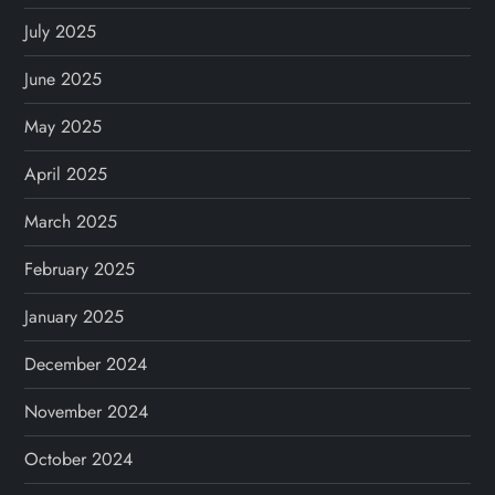
July 2025
June 2025
May 2025
April 2025
March 2025
February 2025
January 2025
December 2024
November 2024
October 2024