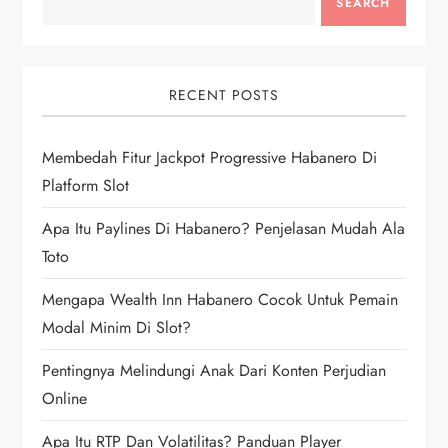
SEARCH
v
i
RECENT POSTS
g
Membedah Fitur Jackpot Progressive Habanero Di
a
Platform Slot
t
Apa Itu Paylines Di Habanero? Penjelasan Mudah Ala
i
Toto
Mengapa Wealth Inn Habanero Cocok Untuk Pemain
o
Modal Minim Di Slot?
n
Pentingnya Melindungi Anak Dari Konten Perjudian
Online
Apa Itu RTP Dan Volatilitas? Panduan Player