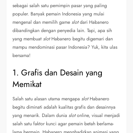
sebagai salah satu pemimpin pasar yang paling
populer. Banyak pemain Indonesia yang mulai
mengenal dan memilih game
slot
dari Habanero
dibandingkan dengan penyedia lain. Tapi, apa sih
yang membuat
slot
Habanero begitu digemari dan
mampu mendominasi pasar Indonesia? Yuk, kita ulas
bersama!
1. Grafis dan Desain yang
Memikat
Salah satu alasan utama mengapa
slot
Habanero
begitu diminati adalah kualitas grafis dan desainnya
yang menarik. Dalam dunia
slot
online, visual menjadi
salah satu faktor kunci agar pemain betah berlama-
lama bermain. Habanero menghadirkan animasi yang