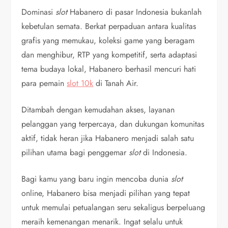
Dominasi
slot
Habanero di pasar Indonesia bukanlah
kebetulan semata. Berkat perpaduan antara kualitas
grafis yang memukau, koleksi game yang beragam
dan menghibur, RTP yang kompetitif, serta adaptasi
tema budaya lokal, Habanero berhasil mencuri hati
para pemain
slot 10k
di Tanah Air.
Ditambah dengan kemudahan akses, layanan
pelanggan yang terpercaya, dan dukungan komunitas
aktif, tidak heran jika Habanero menjadi salah satu
pilihan utama bagi penggemar
slot
di Indonesia.
Bagi kamu yang baru ingin mencoba dunia
slot
online, Habanero bisa menjadi pilihan yang tepat
untuk memulai petualangan seru sekaligus berpeluang
meraih kemenangan menarik. Ingat selalu untuk