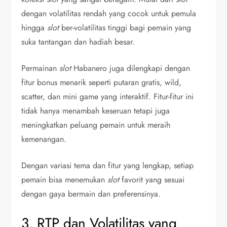
dengan volatilitas rendah yang cocok untuk pemula
hingga
slot
ber-volatilitas tinggi bagi pemain yang
suka tantangan dan hadiah besar.
Permainan
slot
Habanero juga dilengkapi dengan
fitur bonus menarik seperti putaran gratis, wild,
scatter, dan mini game yang interaktif. Fitur-fitur ini
tidak hanya menambah keseruan tetapi juga
meningkatkan peluang pemain untuk meraih
kemenangan.
Dengan variasi tema dan fitur yang lengkap, setiap
pemain bisa menemukan
slot
favorit yang sesuai
dengan gaya bermain dan preferensinya.
3. RTP dan Volatilitas yang