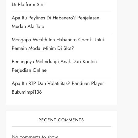
Di Platform Slot
Apa Itu Paylines Di Habanero? Penjelasan
Mudah Ala Toto
Mengapa Wealth Inn Habanero Cocok Untuk
Pemain Modal Minim Di Slot?
Pentingnya Melindungi Anak Dari Konten
Perjudian Online
Apa Itu RTP Dan Volatilitas? Panduan Player
Bukumimpi138
RECENT COMMENTS
No comments to show.