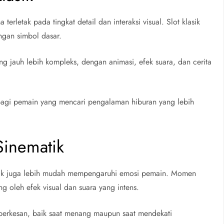
terletak pada tingkat detail dan interaksi visual. Slot klasik
gan simbol dasar.
 jauh lebih kompleks, dengan animasi, efek suara, dan cerita
 bagi pemain yang mencari pengalaman hiburan yang lebih
Sinematik
matik juga lebih mudah mempengaruhi emosi pemain. Momen
g oleh efek visual dan suara yang intens.
berkesan, baik saat menang maupun saat mendekati