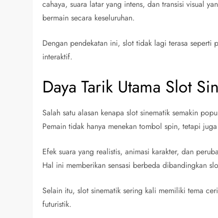
cahaya, suara latar yang intens, dan transisi visual
bermain secara keseluruhan.
Dengan pendekatan ini, slot tidak lagi terasa seperti 
interaktif.
Daya Tarik Utama Slot Si
Salah satu alasan kenapa slot sinematik semakin po
Pemain tidak hanya menekan tombol spin, tetapi juga
Efek suara yang realistis, animasi karakter, dan per
Hal ini memberikan sensasi berbeda dibandingkan slot
Selain itu, slot sinematik sering kali memiliki tema ce
futuristik.