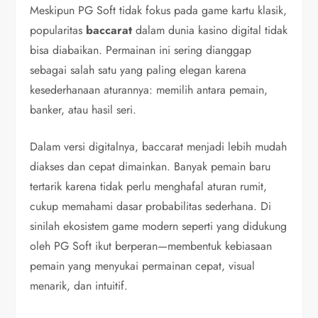
Meskipun PG Soft tidak fokus pada game kartu klasik,
popularitas
baccarat
dalam dunia kasino digital tidak
bisa diabaikan. Permainan ini sering dianggap
sebagai salah satu yang paling elegan karena
kesederhanaan aturannya: memilih antara pemain,
banker, atau hasil seri.
Dalam versi digitalnya, baccarat menjadi lebih mudah
diakses dan cepat dimainkan. Banyak pemain baru
tertarik karena tidak perlu menghafal aturan rumit,
cukup memahami dasar probabilitas sederhana. Di
sinilah ekosistem game modern seperti yang didukung
oleh PG Soft ikut berperan—membentuk kebiasaan
pemain yang menyukai permainan cepat, visual
menarik, dan intuitif.