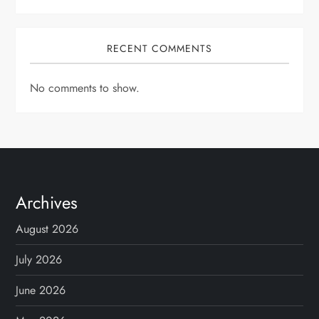
RECENT COMMENTS
No comments to show.
Archives
August 2026
July 2026
June 2026