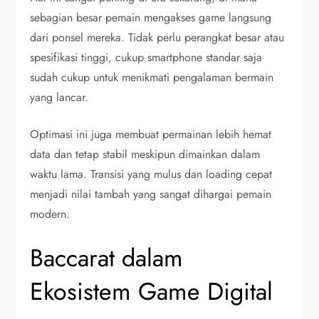
sebagian besar pemain mengakses game langsung
dari ponsel mereka. Tidak perlu perangkat besar atau
spesifikasi tinggi, cukup smartphone standar saja
sudah cukup untuk menikmati pengalaman bermain
yang lancar.
Optimasi ini juga membuat permainan lebih hemat
data dan tetap stabil meskipun dimainkan dalam
waktu lama. Transisi yang mulus dan loading cepat
menjadi nilai tambah yang sangat dihargai pemain
modern.
Baccarat dalam
Ekosistem Game Digital