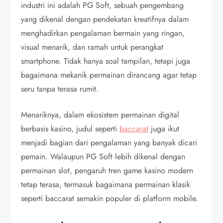
industri ini adalah PG Soft, sebuah pengembang
yang dikenal dengan pendekatan kreatifnya dalam
menghadirkan pengalaman bermain yang ringan,
visual menarik, dan ramah untuk perangkat
smartphone. Tidak hanya soal tampilan, tetapi juga
bagaimana mekanik permainan dirancang agar tetap
seru tanpa terasa rumit.
Menariknya, dalam ekosistem permainan digital
berbasis kasino, judul seperti
baccarat
juga ikut
menjadi bagian dari pengalaman yang banyak dicari
pemain. Walaupun PG Soft lebih dikenal dengan
permainan slot, pengaruh tren game kasino modern
tetap terasa, termasuk bagaimana permainan klasik
seperti baccarat semakin populer di platform mobile.