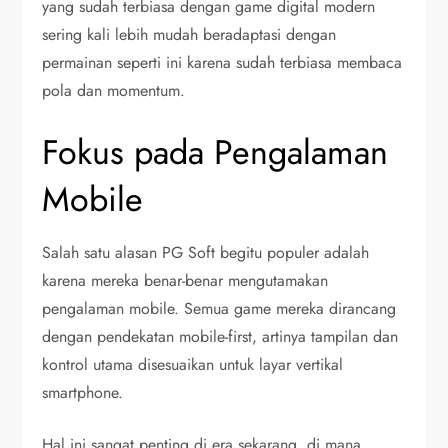
yang sudah terbiasa dengan game digital modern
sering kali lebih mudah beradaptasi dengan
permainan seperti ini karena sudah terbiasa membaca
pola dan momentum.
Fokus pada Pengalaman
Mobile
Salah satu alasan PG Soft begitu populer adalah
karena mereka benar-benar mengutamakan
pengalaman mobile. Semua game mereka dirancang
dengan pendekatan mobile-first, artinya tampilan dan
kontrol utama disesuaikan untuk layar vertikal
smartphone.
Hal ini sangat penting di era sekarang, di mana