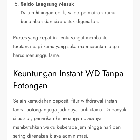
Saldo Langsung Masuk
Dalam hitungan detik, saldo permainan kamu
bertambah dan siap untuk digunakan.
Proses yang cepat ini tentu sangat membantu,
terutama bagi kamu yang suka main spontan tanpa
harus menunggu lama.
Keuntungan Instant WD Tanpa
Potongan
Selain kemudahan deposit, fitur withdrawal instan
tanpa potongan juga jadi daya tarik utama. Di banyak
situs slot, penarikan kemenangan biasanya
membutuhkan waktu beberapa jam hingga hari dan
sering dikenakan biaya administrasi.