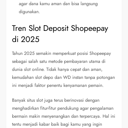
agar dana kamu aman dan bisa langsung
digunakan.
Tren Slot Deposit Shopeepay
di 2025
Tahun 2025 semakin memperkuat posisi Shopeepay
sebagai salah satu metode pembayaran utama di
dunia slot online. Tidak hanya cepat dan aman,
kemudahan slot depo dan WD instan tanpa potongan
ini menjadi faktor penentu kenyamanan pemain.
Banyak situs slot juga terus berinovasi dengan
menghadirkan fitur-fitur pendukung agar pengalaman
bermain makin menyenangkan dan terpercaya. Hal ini
tentu menjadi kabar baik bagi kamu yang ingin