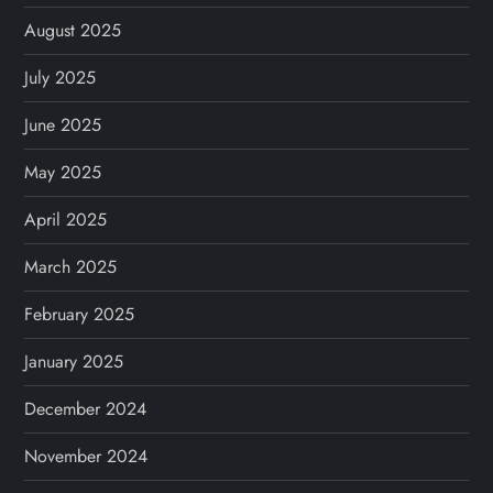
August 2025
July 2025
June 2025
May 2025
April 2025
March 2025
February 2025
January 2025
December 2024
November 2024