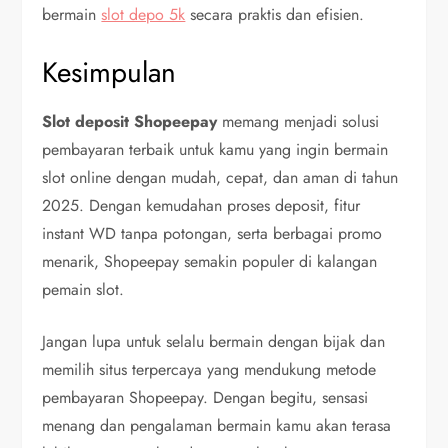
bermain
slot depo 5k
secara praktis dan efisien.
Kesimpulan
Slot deposit Shopeepay
memang menjadi solusi
pembayaran terbaik untuk kamu yang ingin bermain
slot online dengan mudah, cepat, dan aman di tahun
2025. Dengan kemudahan proses deposit, fitur
instant WD tanpa potongan, serta berbagai promo
menarik, Shopeepay semakin populer di kalangan
pemain slot.
Jangan lupa untuk selalu bermain dengan bijak dan
memilih situs terpercaya yang mendukung metode
pembayaran Shopeepay. Dengan begitu, sensasi
menang dan pengalaman bermain kamu akan terasa