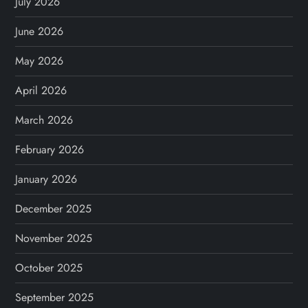
July 2026
June 2026
May 2026
April 2026
March 2026
February 2026
January 2026
December 2025
November 2025
October 2025
September 2025