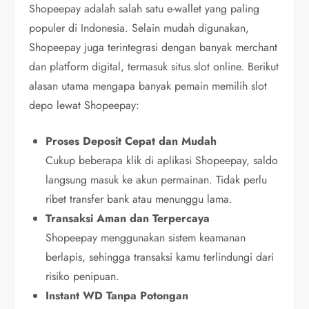
Shopeepay adalah salah satu e-wallet yang paling
populer di Indonesia. Selain mudah digunakan,
Shopeepay juga terintegrasi dengan banyak merchant
dan platform digital, termasuk situs slot online. Berikut
alasan utama mengapa banyak pemain memilih slot
depo lewat Shopeepay:
Proses Deposit Cepat dan Mudah
Cukup beberapa klik di aplikasi Shopeepay, saldo
langsung masuk ke akun permainan. Tidak perlu
ribet transfer bank atau menunggu lama.
Transaksi Aman dan Terpercaya
Shopeepay menggunakan sistem keamanan
berlapis, sehingga transaksi kamu terlindungi dari
risiko penipuan.
Instant WD Tanpa Potongan