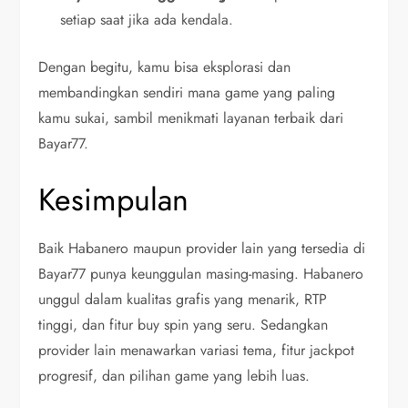
setiap saat jika ada kendala.
Dengan begitu, kamu bisa eksplorasi dan
membandingkan sendiri mana game yang paling
kamu sukai, sambil menikmati layanan terbaik dari
Bayar77.
Kesimpulan
Baik Habanero maupun provider lain yang tersedia di
Bayar77 punya keunggulan masing-masing. Habanero
unggul dalam kualitas grafis yang menarik, RTP
tinggi, dan fitur buy spin yang seru. Sedangkan
provider lain menawarkan variasi tema, fitur jackpot
progresif, dan pilihan game yang lebih luas.