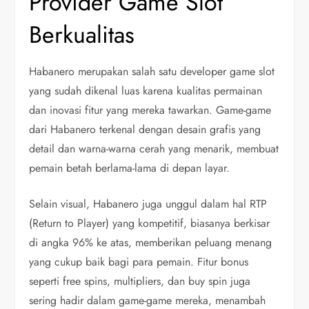
Provider Game Slot
Berkualitas
Habanero merupakan salah satu developer game slot
yang sudah dikenal luas karena kualitas permainan
dan inovasi fitur yang mereka tawarkan. Game-game
dari Habanero terkenal dengan desain grafis yang
detail dan warna-warna cerah yang menarik, membuat
pemain betah berlama-lama di depan layar.
Selain visual, Habanero juga unggul dalam hal RTP
(Return to Player) yang kompetitif, biasanya berkisar
di angka 96% ke atas, memberikan peluang menang
yang cukup baik bagi para pemain. Fitur bonus
seperti free spins, multipliers, dan buy spin juga
sering hadir dalam game-game mereka, menambah