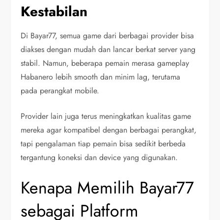
Kestabilan
Di Bayar77, semua game dari berbagai provider bisa
diakses dengan mudah dan lancar berkat server yang
stabil. Namun, beberapa pemain merasa gameplay
Habanero lebih smooth dan minim lag, terutama
pada perangkat mobile.
Provider lain juga terus meningkatkan kualitas game
mereka agar kompatibel dengan berbagai perangkat,
tapi pengalaman tiap pemain bisa sedikit berbeda
tergantung koneksi dan device yang digunakan.
Kenapa Memilih Bayar77
sebagai Platform