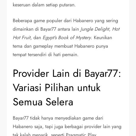
keseruan dalam setiap putaran.
Beberapa game populer dari Habanero yang sering
dimainkan di Bayar77 antara lain
Jungle Delight
,
Hot
Hot Fruit
, dan
Egypt’s Book of Mystery
. Keunikan
tema dan gameplay membuat Habanero punya
tempat tersendiri di hati pemain.
Provider Lain di Bayar77:
Variasi Pilihan untuk
Semua Selera
Bayar77 tidak hanya menyediakan game dari
Habanero saja, tapi juga berbagai provider lain yang
tak kalah menarik, seperti Pragmatic Play,