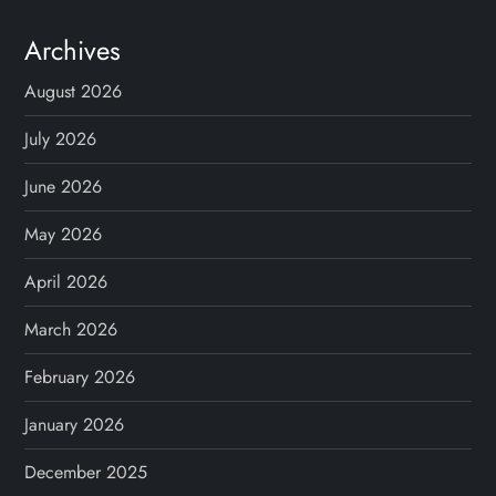
Archives
August 2026
July 2026
June 2026
May 2026
April 2026
March 2026
February 2026
January 2026
December 2025