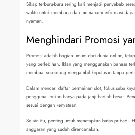
Sikap terburu-buru sering kali menjadi penyebab se
waktu untuk membaca dan memahami informasi dapat
nyaman.
Menghindari Promosi yan
Promosi adalah bagian umum dari dunia online, teta
yang berlebihan. Iklan yang menggunakan bahasa ter
membuat seseorang mengambil keputusan tanpa pert
Dalam mencari daftar permainan slot, fokus sebaikny
pengguna, bukan hanya pada janji hadiah besar. Pend
sesuai dengan kenyataan.
Selain itu, penting untuk menetapkan batas pribadi. 
anggaran yang sudah direncanakan.