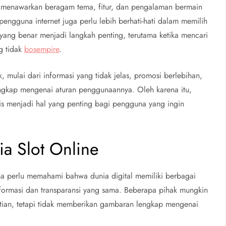
ng menawarkan beragam tema, fitur, dan pengalaman bermain
engguna internet juga perlu lebih berhati-hati dalam memilih
yang benar menjadi langkah penting, terutama ketika mencari
ng tidak
bosempire
.
 mulai dari informasi yang tidak jelas, promosi berlebihan,
ngkap mengenai aturan penggunaannya. Oleh karena itu,
is menjadi hal yang penting bagi pengguna yang ingin
a Slot Online
a perlu memahami bahwa dunia digital memiliki berbagai
informasi dan transparansi yang sama. Beberapa pihak mungkin
tian, tetapi tidak memberikan gambaran lengkap mengenai