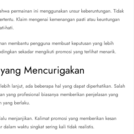
 bahwa permainan ini menggunakan unsur keberuntungan. Tidak
 tertentu. Klaim mengenai kemenangan pasti atau keuntungan
ti-hati.
ainan membantu pengguna membuat keputusan yang lebih
andingkan sekadar mengikuti promosi yang terlihat menarik.
 yang Mencurigakan
 lebih lanjut, ada beberapa hal yang dapat diperhatikan. Salah
anan yang profesional biasanya memberikan penjelasan yang
n yang berlaku.
lalu menjanjikan. Kalimat promosi yang memberikan kesan
alam waktu singkat sering kali tidak realistis.