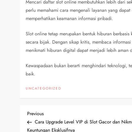
Mencari daftar slot online membutuhkan lebih dari se
perlu memahami cara mengenali layanan yang dapat 
memperhatikan keamanan informasi pribadi.
Slot online tetap merupakan bentuk hiburan berbasis
secara bijak. Dengan sikap kritis, membaca informas
menikmati hiburan digital dapat menjadi lebih aman
Kewaspadaan bukan berarti menghindari teknologi, 
baik.
UNCATEGORIZED
P
Previous
Previous
Post
Cara Upgrade Level VIP di Slot Gacor dan Nikm
o
Keuntungan Eksklusifnya