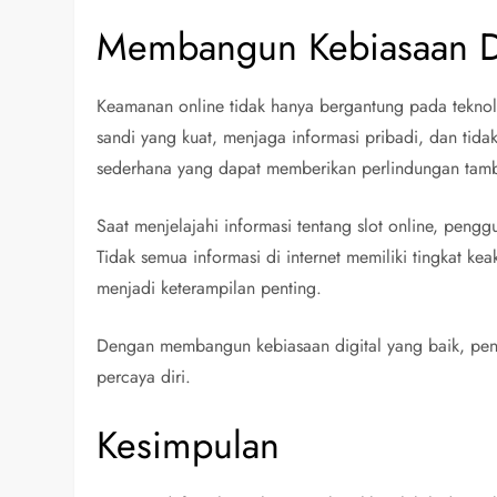
Membangun Kebiasaan Di
Keamanan online tidak hanya bergantung pada tekno
sandi yang kuat, menjaga informasi pribadi, dan ti
sederhana yang dapat memberikan perlindungan tam
Saat menjelajahi informasi tentang slot online, peng
Tidak semua informasi di internet memiliki tingkat 
menjadi keterampilan penting.
Dengan membangun kebiasaan digital yang baik, pen
percaya diri.
Kesimpulan