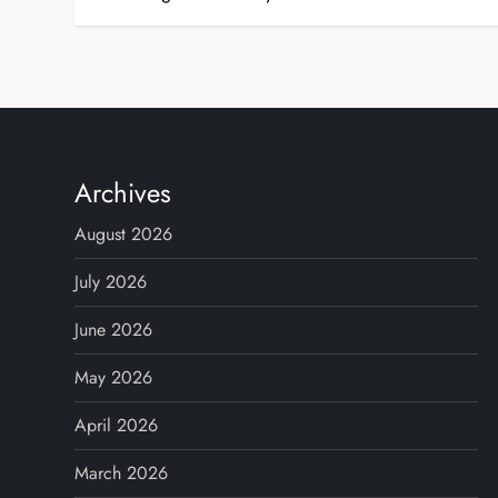
s
t
n
Archives
a
August 2026
v
July 2026
i
June 2026
g
May 2026
a
April 2026
t
March 2026