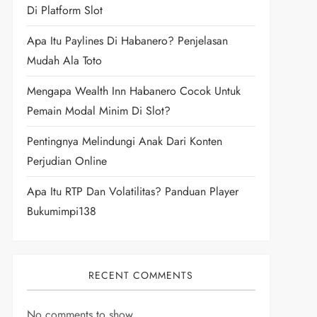
Di Platform Slot
Apa Itu Paylines Di Habanero? Penjelasan
Mudah Ala Toto
Mengapa Wealth Inn Habanero Cocok Untuk
Pemain Modal Minim Di Slot?
Pentingnya Melindungi Anak Dari Konten
Perjudian Online
Apa Itu RTP Dan Volatilitas? Panduan Player
Bukumimpi138
RECENT COMMENTS
No comments to show.