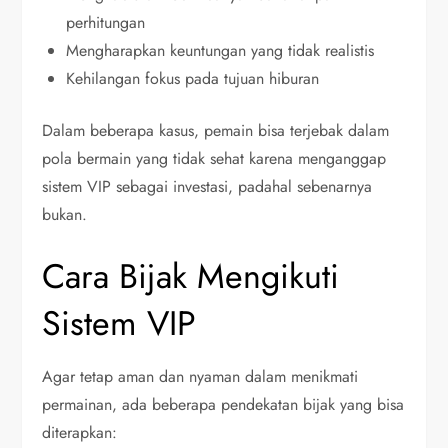
perhitungan
Mengharapkan keuntungan yang tidak realistis
Kehilangan fokus pada tujuan hiburan
Dalam beberapa kasus, pemain bisa terjebak dalam
pola bermain yang tidak sehat karena menganggap
sistem VIP sebagai investasi, padahal sebenarnya
bukan.
Cara Bijak Mengikuti
Sistem VIP
Agar tetap aman dan nyaman dalam menikmati
permainan, ada beberapa pendekatan bijak yang bisa
diterapkan: