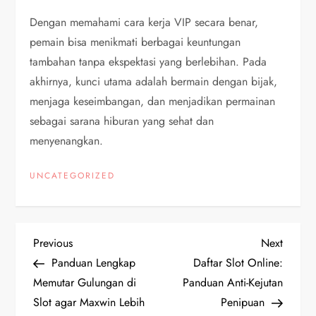
Dengan memahami cara kerja VIP secara benar,
pemain bisa menikmati berbagai keuntungan
tambahan tanpa ekspektasi yang berlebihan. Pada
akhirnya, kunci utama adalah bermain dengan bijak,
menjaga keseimbangan, dan menjadikan permainan
sebagai sarana hiburan yang sehat dan
menyenangkan.
UNCATEGORIZED
P
Previous
Next
Previous
Next
Post
Post
Panduan Lengkap
Daftar Slot Online:
o
Memutar Gulungan di
Panduan Anti-Kejutan
Slot agar Maxwin Lebih
Penipuan
s