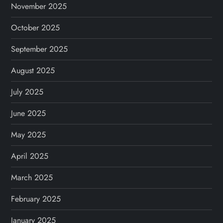
November 2025
October 2025
September 2025
August 2025
July 2025
June 2025
May 2025
April 2025
March 2025
February 2025
January 2025