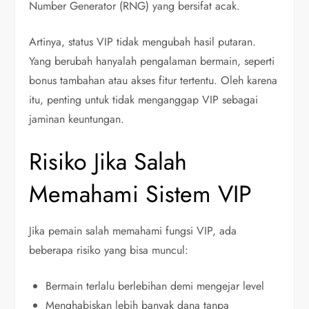
Number Generator (RNG) yang bersifat acak.
Artinya, status VIP tidak mengubah hasil putaran.
Yang berubah hanyalah pengalaman bermain, seperti
bonus tambahan atau akses fitur tertentu. Oleh karena
itu, penting untuk tidak menganggap VIP sebagai
jaminan keuntungan.
Risiko Jika Salah
Memahami Sistem VIP
Jika pemain salah memahami fungsi VIP, ada
beberapa risiko yang bisa muncul:
Bermain terlalu berlebihan demi mengejar level
Menghabiskan lebih banyak dana tanpa