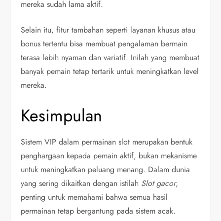
mereka sudah lama aktif.
Selain itu, fitur tambahan seperti layanan khusus atau
bonus tertentu bisa membuat pengalaman bermain
terasa lebih nyaman dan variatif. Inilah yang membuat
banyak pemain tetap tertarik untuk meningkatkan level
mereka.
Kesimpulan
Sistem VIP dalam permainan slot merupakan bentuk
penghargaan kepada pemain aktif, bukan mekanisme
untuk meningkatkan peluang menang. Dalam dunia
yang sering dikaitkan dengan istilah
Slot gacor
,
penting untuk memahami bahwa semua hasil
permainan tetap bergantung pada sistem acak.