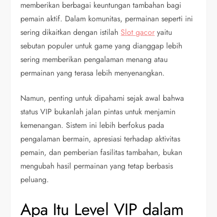
memberikan berbagai keuntungan tambahan bagi
pemain aktif. Dalam komunitas, permainan seperti ini
sering dikaitkan dengan istilah
Slot gacor
yaitu
sebutan populer untuk game yang dianggap lebih
sering memberikan pengalaman menang atau
permainan yang terasa lebih menyenangkan.
Namun, penting untuk dipahami sejak awal bahwa
status VIP bukanlah jalan pintas untuk menjamin
kemenangan. Sistem ini lebih berfokus pada
pengalaman bermain, apresiasi terhadap aktivitas
pemain, dan pemberian fasilitas tambahan, bukan
mengubah hasil permainan yang tetap berbasis
peluang.
Apa Itu Level VIP dalam