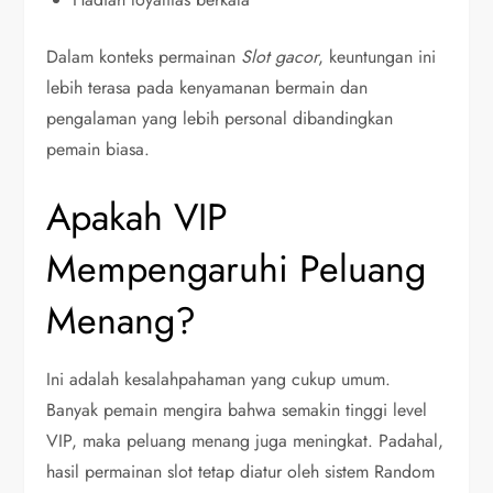
Dalam konteks permainan
Slot gacor
, keuntungan ini
lebih terasa pada kenyamanan bermain dan
pengalaman yang lebih personal dibandingkan
pemain biasa.
Apakah VIP
Mempengaruhi Peluang
Menang?
Ini adalah kesalahpahaman yang cukup umum.
Banyak pemain mengira bahwa semakin tinggi level
VIP, maka peluang menang juga meningkat. Padahal,
hasil permainan slot tetap diatur oleh sistem Random