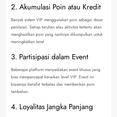
2. Akumulasi Poin atau Kredit
Banyak sistem VIP menggunakan poin sebagai dasar
penilaian. Setiap taruhan atau aktivitas tertentu akan
menghasilkan poin yang nantinya dikumpulkan untuk
meningkatkan level.
3. Partisipasi dalam Event
Beberapa platform menyediakan event khusus yang
bisa mempercepat kenaikan level VIP. Event ini
biasanya bersifat terbatas dan memberikan poin
tambahan.
4. Loyalitas Jangka Panjang