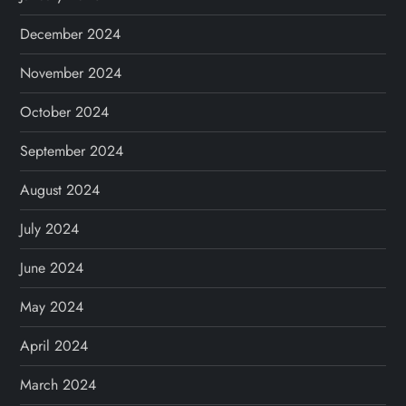
December 2024
November 2024
October 2024
September 2024
August 2024
July 2024
June 2024
May 2024
April 2024
March 2024