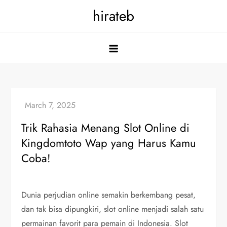
Skip
hirateb
to
content
Trik Rahasia Menang Slot Online di
Kingdomtoto Wap yang Harus Kamu
Coba!
Dunia perjudian online semakin berkembang pesat,
dan tak bisa dipungkiri, slot online menjadi salah satu
permainan favorit para pemain di Indonesia. Slot