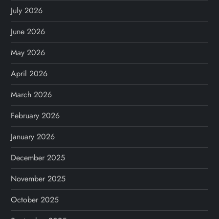
July 2026
June 2026
May 2026
April 2026
March 2026
February 2026
January 2026
December 2025
November 2025
October 2025