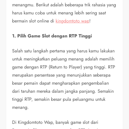
menangmu. Berikut adalah beberapa trik rahasia yang
harus kamu coba untuk menang lebih sering saat
bermain slot online di
kingdomtoto wap
!
1. Pilih Game Slot dengan RTP Tinggi
Salah satu langkah pertama yang harus kamu lakukan
untuk meningkatkan peluang menang adalah memilih
game dengan RTP (Return to Player) yang tinggi. RTP
merupakan persentase yang menunjukkan seberapa
besar pemain dapat mengharapkan pengembalian
dari taruhan mereka dalam jangka panjang. Semakin
tinggi RTP, semakin besar pula peluangmu untuk
menang.
Di Kingdomtoto Wap, banyak game slot dari