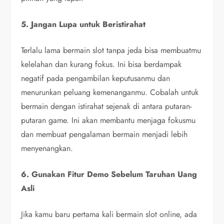
5. Jangan Lupa untuk Beristirahat
Terlalu lama bermain slot tanpa jeda bisa membuatmu
kelelahan dan kurang fokus. Ini bisa berdampak
negatif pada pengambilan keputusanmu dan
menurunkan peluang kemenanganmu. Cobalah untuk
bermain dengan istirahat sejenak di antara putaran-
putaran game. Ini akan membantu menjaga fokusmu
dan membuat pengalaman bermain menjadi lebih
menyenangkan.
6. Gunakan Fitur Demo Sebelum Taruhan Uang
Asli
Jika kamu baru pertama kali bermain slot online, ada