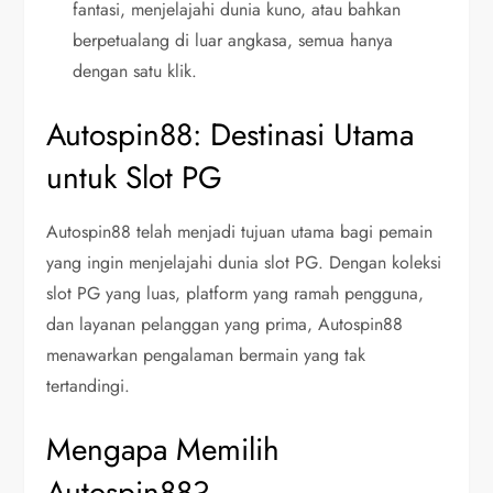
fantasi, menjelajahi dunia kuno, atau bahkan
berpetualang di luar angkasa, semua hanya
dengan satu klik.
Autospin88: Destinasi Utama
untuk Slot PG
Autospin88 telah menjadi tujuan utama bagi pemain
yang ingin menjelajahi dunia slot PG. Dengan koleksi
slot PG yang luas, platform yang ramah pengguna,
dan layanan pelanggan yang prima, Autospin88
menawarkan pengalaman bermain yang tak
tertandingi.
Mengapa Memilih
Autospin88?