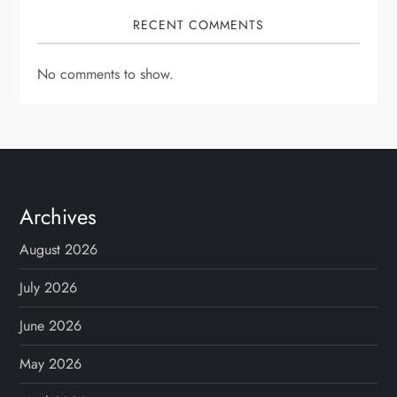
RECENT COMMENTS
No comments to show.
Archives
August 2026
July 2026
June 2026
May 2026