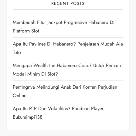
RECENT POSTS
g
Membedah Fitur Jackpot Progressive Habanero Di
a
Platform Slot
t
Apa Itu Paylines Di Habanero? Penjelasan Mudah Ala
i
Toto
Mengapa Wealth Inn Habanero Cocok Untuk Pemain
o
Modal Minim Di Slot?
n
Pentingnya Melindungi Anak Dari Konten Perjudian
Online
Apa Itu RTP Dan Volatilitas? Panduan Player
Bukumimpi138