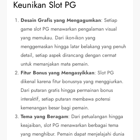
Keunikan Slot PG
Desain Grafis yang Mengagumkan
: Setiap
game slot PG menawarkan pengalaman visual
yang memukau. Dari ikon-ikon yang
menggemaskan hingga latar belakang yang penuh
detail, setiap aspek dirancang dengan cermat
untuk memanjakan mata pemain.
Fitur Bonus yang Mengasyikkan
: Slot PG
dikenal karena fitur bonusnya yang menggiurkan.
Dari putaran gratis hingga permainan bonus
interaktif, setiap putaran membawa potensi
kemenangan besar bagi pemain.
Tema yang Beragam
: Dari petualangan hingga
keajaiban, slot PG menawarkan berbagai tema
yang menghibur. Pemain dapat menjelajahi dunia