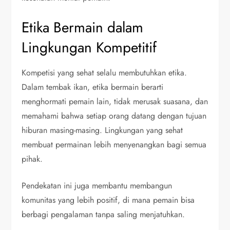
Etika Bermain dalam
Lingkungan Kompetitif
Kompetisi yang sehat selalu membutuhkan etika.
Dalam tembak ikan, etika bermain berarti
menghormati pemain lain, tidak merusak suasana, dan
memahami bahwa setiap orang datang dengan tujuan
hiburan masing-masing. Lingkungan yang sehat
membuat permainan lebih menyenangkan bagi semua
pihak.
Pendekatan ini juga membantu membangun
komunitas yang lebih positif, di mana pemain bisa
berbagi pengalaman tanpa saling menjatuhkan.