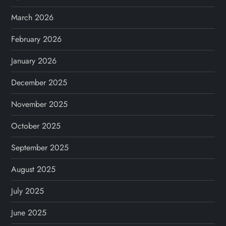
March 2026
February 2026
January 2026
December 2025
November 2025
October 2025
September 2025
August 2025
July 2025
June 2025