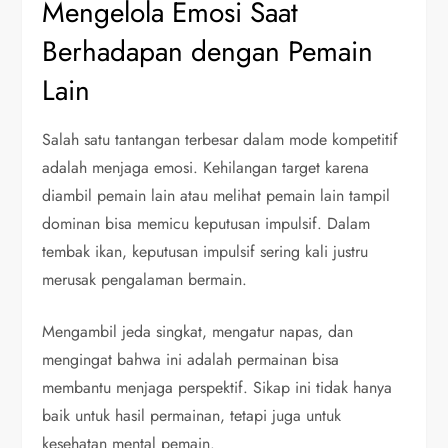
Mengelola Emosi Saat
Berhadapan dengan Pemain
Lain
Salah satu tantangan terbesar dalam mode kompetitif
adalah menjaga emosi. Kehilangan target karena
diambil pemain lain atau melihat pemain lain tampil
dominan bisa memicu keputusan impulsif. Dalam
tembak ikan, keputusan impulsif sering kali justru
merusak pengalaman bermain.
Mengambil jeda singkat, mengatur napas, dan
mengingat bahwa ini adalah permainan bisa
membantu menjaga perspektif. Sikap ini tidak hanya
baik untuk hasil permainan, tetapi juga untuk
kesehatan mental pemain.