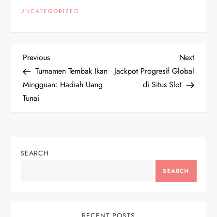
UNCATEGORIZED
P
Previous
Next
Previous
Next
Post
Post
Turnamen Tembak Ikan
Jackpot Progresif Global
o
Mingguan: Hadiah Uang
di Situs Slot
Tunai
s
t
n
SEARCH
a
SEARCH
v
RECENT POSTS