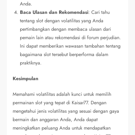
Anda.
Baca Ulasan dan Rekomendasi
: Cari tahu
tentang slot dengan volatilitas yang Anda
pertimbangkan dengan membaca ulasan dari
pemain lain atau rekomendasi di forum perjudian.
Ini dapat memberikan wawasan tambahan tentang
bagaimana slot tersebut berperforma dalam
praktiknya.
Kesimpulan
Memahami volatilitas adalah kunci untuk memilih
permainan slot yang tepat di Kaisar77. Dengan
mengetahui jenis volatilitas yang sesuai dengan gaya
bermain dan anggaran Anda, Anda dapat
meningkatkan peluang Anda untuk mendapatkan