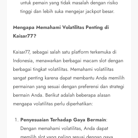
untuk pemain yang tidak masalah dengan risiko
tinggi dan lebih suka mengejar jackpot besar.
Mengapa Memahami Volatilitas Penting di
Kaisar77?
Kaisar77, sebagai salah satu platform terkemuka di
Indonesia, menawarkan berbagai macam slot dengan
berbagai tingkat volatilitas. Memahami volatilitas
sangat penting karena dapat membantu Anda memilih
permainan yang sesuai dengan preferensi dan strategi
bermain Anda. Berikut adalah beberapa alasan
mengapa volatilitas perlu diperhatikan:
Penyesuaian Terhadap Gaya Bermain
:
Dengan memahami volatilitas, Anda dapat
memilih slot yang paling sesuai dengan gaya