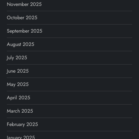
November 2025
October 2025
September 2025
August 2025
July 2025
June 2025
May 2025
April 2025
March 2025
February 2025
January 2025