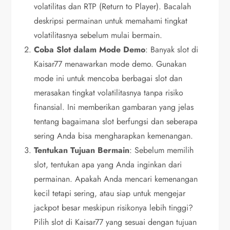
volatilitas dan RTP (Return to Player). Bacalah
deskripsi permainan untuk memahami tingkat
volatilitasnya sebelum mulai bermain.
Coba Slot dalam Mode Demo
: Banyak slot di
Kaisar77 menawarkan mode demo. Gunakan
mode ini untuk mencoba berbagai slot dan
merasakan tingkat volatilitasnya tanpa risiko
finansial. Ini memberikan gambaran yang jelas
tentang bagaimana slot berfungsi dan seberapa
sering Anda bisa mengharapkan kemenangan.
Tentukan Tujuan Bermain
: Sebelum memilih
slot, tentukan apa yang Anda inginkan dari
permainan. Apakah Anda mencari kemenangan
kecil tetapi sering, atau siap untuk mengejar
jackpot besar meskipun risikonya lebih tinggi?
Pilih slot di Kaisar77 yang sesuai dengan tujuan