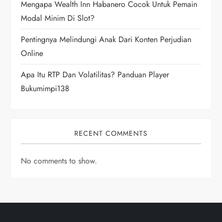
i
Mengapa Wealth Inn Habanero Cocok Untuk Pemain
Modal Minim Di Slot?
o
Pentingnya Melindungi Anak Dari Konten Perjudian
n
Online
Apa Itu RTP Dan Volatilitas? Panduan Player
Bukumimpi138
RECENT COMMENTS
No comments to show.