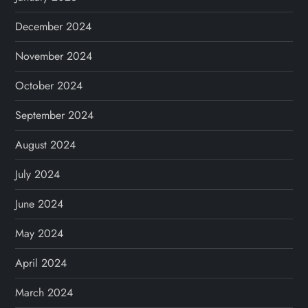
December 2024
November 2024
October 2024
September 2024
August 2024
July 2024
June 2024
May 2024
April 2024
March 2024