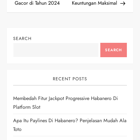
Gacor di Tahun 2024
Keuntungan Maksimal
s
t
n
SEARCH
a
SEARCH
v
i
RECENT POSTS
g
Membedah Fitur Jackpot Progressive Habanero Di
Platform Slot
a
Apa Itu Paylines Di Habanero? Penjelasan Mudah Ala
t
Toto