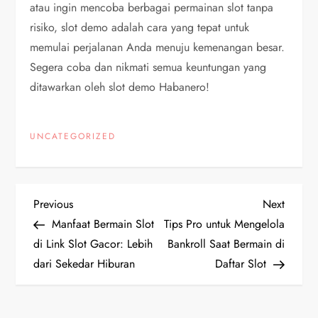
atau ingin mencoba berbagai permainan slot tanpa
risiko, slot demo adalah cara yang tepat untuk
memulai perjalanan Anda menuju kemenangan besar.
Segera coba dan nikmati semua keuntungan yang
ditawarkan oleh slot demo Habanero!
UNCATEGORIZED
P
Previous
Next
Previous
Next
Post
Post
Manfaat Bermain Slot
Tips Pro untuk Mengelola
o
di Link Slot Gacor: Lebih
Bankroll Saat Bermain di
dari Sekedar Hiburan
Daftar Slot
s
t