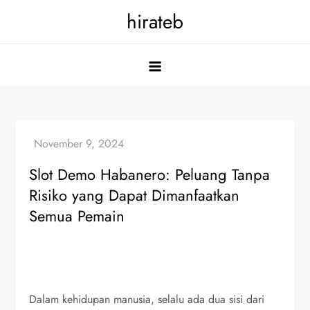
Skip
hirateb
to
content
Slot Demo Habanero: Peluang Tanpa
Risiko yang Dapat Dimanfaatkan
Semua Pemain
Dalam kehidupan manusia, selalu ada dua sisi dari