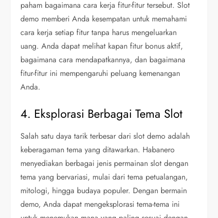
paham bagaimana cara kerja fitur-fitur tersebut. Slot
demo memberi Anda kesempatan untuk memahami
cara kerja setiap fitur tanpa harus mengeluarkan
uang. Anda dapat melihat kapan fitur bonus aktif,
bagaimana cara mendapatkannya, dan bagaimana
fitur-fitur ini mempengaruhi peluang kemenangan
Anda.
4. Eksplorasi Berbagai Tema Slot
Salah satu daya tarik terbesar dari slot demo adalah
keberagaman tema yang ditawarkan. Habanero
menyediakan berbagai jenis permainan slot dengan
tema yang bervariasi, mulai dari tema petualangan,
mitologi, hingga budaya populer. Dengan bermain
demo, Anda dapat mengeksplorasi tema-tema ini
untuk menemukan mana yang paling sesuai dengan