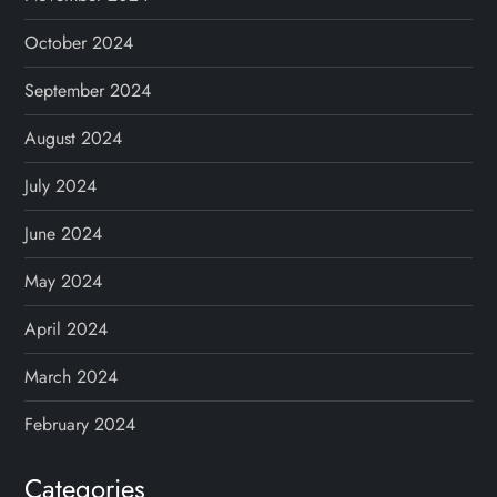
October 2024
September 2024
August 2024
July 2024
June 2024
May 2024
April 2024
March 2024
February 2024
Categories