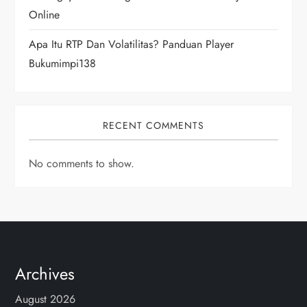
n
Online
Apa Itu RTP Dan Volatilitas? Panduan Player
Bukumimpi138
RECENT COMMENTS
No comments to show.
Archives
August 2026