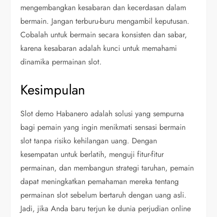
mengembangkan kesabaran dan kecerdasan dalam
bermain. Jangan terburu-buru mengambil keputusan.
Cobalah untuk bermain secara konsisten dan sabar,
karena kesabaran adalah kunci untuk memahami
dinamika permainan slot.
Kesimpulan
Slot demo Habanero adalah solusi yang sempurna
bagi pemain yang ingin menikmati sensasi bermain
slot tanpa risiko kehilangan uang. Dengan
kesempatan untuk berlatih, menguji fitur-fitur
permainan, dan membangun strategi taruhan, pemain
dapat meningkatkan pemahaman mereka tentang
permainan slot sebelum bertaruh dengan uang asli.
Jadi, jika Anda baru terjun ke dunia perjudian online