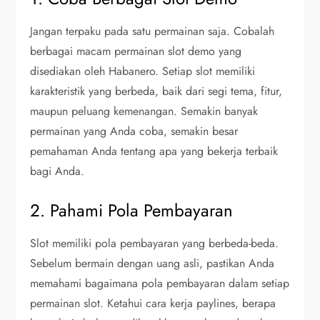
Jangan terpaku pada satu permainan saja. Cobalah
berbagai macam permainan slot demo yang
disediakan oleh Habanero. Setiap slot memiliki
karakteristik yang berbeda, baik dari segi tema, fitur,
maupun peluang kemenangan. Semakin banyak
permainan yang Anda coba, semakin besar
pemahaman Anda tentang apa yang bekerja terbaik
bagi Anda.
2. Pahami Pola Pembayaran
Slot memiliki pola pembayaran yang berbeda-beda.
Sebelum bermain dengan uang asli, pastikan Anda
memahami bagaimana pola pembayaran dalam setiap
permainan slot. Ketahui cara kerja paylines, berapa