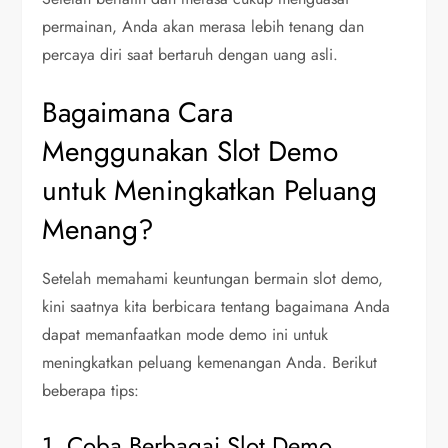
permainan, Anda akan merasa lebih tenang dan
percaya diri saat bertaruh dengan uang asli.
Bagaimana Cara
Menggunakan Slot Demo
untuk Meningkatkan Peluang
Menang?
Setelah memahami keuntungan bermain slot demo,
kini saatnya kita berbicara tentang bagaimana Anda
dapat memanfaatkan mode demo ini untuk
meningkatkan peluang kemenangan Anda. Berikut
beberapa tips:
1. Coba Berbagai Slot Demo