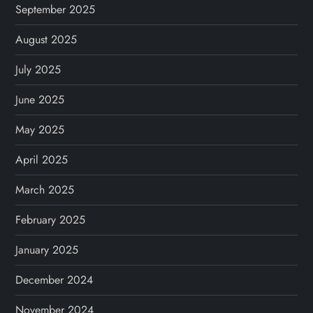
September 2025
August 2025
July 2025
June 2025
May 2025
April 2025
March 2025
February 2025
January 2025
December 2024
November 2024