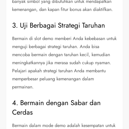
banyak simbol yang dibutuhkan untuk mendapatkan
kemenangan, dan kapan fitur bonus akan diaktifkan.
3. Uji Berbagai Strategi Taruhan
Bermain di slot demo memberi Anda kebebasan untuk
menguji berbagai strategi taruhan. Anda bisa
mencoba bermain dengan taruhan kecil, kemudian
meningkatkannya jika merasa sudah cukup nyaman.
Pelajari apakah strategi taruhan Anda membantu
memperbesar peluang kemenangan dalam
permainan.
4. Bermain dengan Sabar dan
Cerdas
Bermain dalam mode demo adalah kesempatan untuk