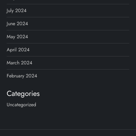
July 2024
June 2024
May 2024
April 2024
March 2024
February 2024
Categories
Uncategorized