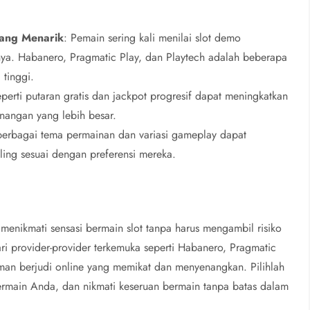
yang Menarik
: Pemain sering kali menilai slot demo
nnya. Habanero, Pragmatic Play, dan Playtech adalah beberapa
 tinggi.
 seperti putaran gratis dan jackpot progresif dapat meningkatkan
nangan yang lebih besar.
 berbagai tema permainan dan variasi gameplay dapat
ng sesuai dengan preferensi mereka.
menikmati sensasi bermain slot tanpa harus mengambil risiko
ri provider-provider terkemuka seperti Habanero, Pragmatic
man berjudi online yang memikat dan menyenangkan. Pilihlah
ermain Anda, dan nikmati keseruan bermain tanpa batas dalam