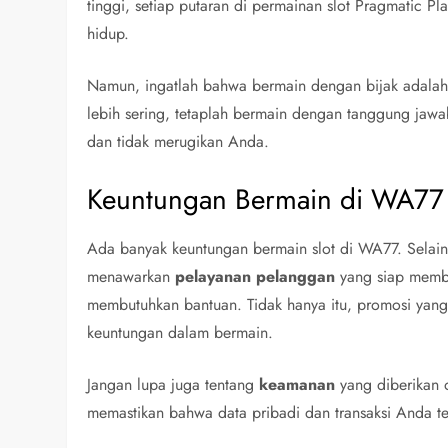
tinggi, setiap putaran di permainan slot Pragmatic
hidup.
Namun, ingatlah bahwa bermain dengan bijak adalah
lebih sering, tetaplah bermain dengan tanggung jaw
dan tidak merugikan Anda.
Keuntungan Bermain di WA77
Ada banyak keuntungan bermain slot di WA77. Sela
menawarkan
pelayanan pelanggan
yang siap memba
membutuhkan bantuan. Tidak hanya itu, promosi yan
keuntungan dalam bermain.
Jangan lupa juga tentang
keamanan
yang diberikan o
memastikan bahwa data pribadi dan transaksi Anda te