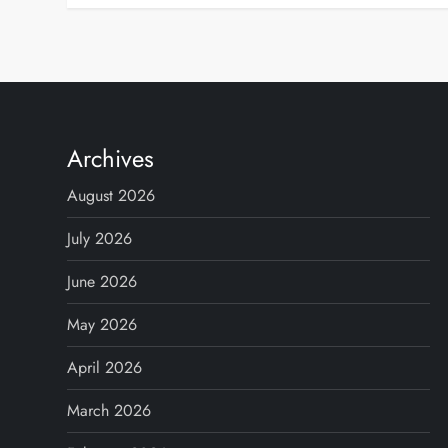
s
t
n
Archives
a
August 2026
v
July 2026
i
June 2026
g
May 2026
a
April 2026
t
March 2026