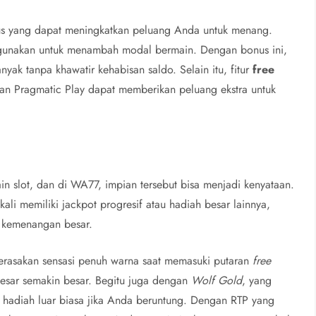
us yang dapat meningkatkan peluang Anda untuk menang.
 gunakan untuk menambah modal bermain. Dengan bonus ini,
ak tanpa khawatir kehabisan saldo. Selain itu, fitur
free
an Pragmatic Play dapat memberikan peluang ekstra untuk
ain slot, dan di WA77, impian tersebut bisa menjadi kenyataan.
kali memiliki jackpot progresif atau hadiah besar lainnya,
 kemenangan besar.
erasakan sensasi penuh warna saat memasuki putaran
free
esar semakin besar. Begitu juga dengan
Wolf Gold
, yang
an hadiah luar biasa jika Anda beruntung. Dengan RTP yang