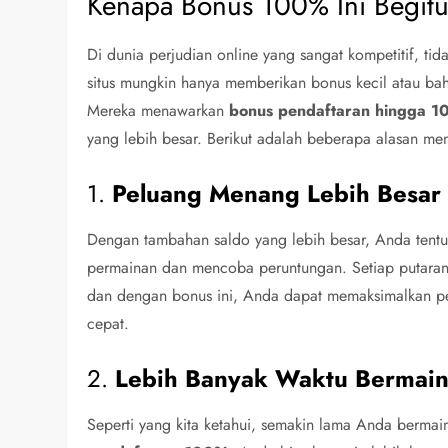
Kenapa Bonus 100% Ini Begit
Di dunia perjudian online yang sangat kompetitif, ti
situs mungkin hanya memberikan bonus kecil atau b
Mereka menawarkan
bonus pendaftaran hingga 
yang lebih besar. Berikut adalah beberapa alasan me
1.
Peluang Menang Lebih Besar
Dengan tambahan saldo yang lebih besar, Anda tentu
permainan dan mencoba peruntungan. Setiap putaran d
dan dengan bonus ini, Anda dapat memaksimalkan pel
cepat.
2.
Lebih Banyak Waktu Bermai
Seperti yang kita ketahui, semakin lama Anda berma