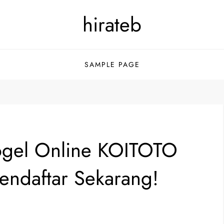
hirateb
SAMPLE PAGE
ogel Online KOITOTO
ndaftar Sekarang!