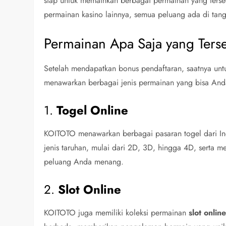
siap untuk memainkan berbagai permainan yang terse
permainan kasino lainnya, semua peluang ada di tan
Permainan Apa Saja yang Ter
Setelah mendapatkan bonus pendaftaran, saatnya un
menawarkan berbagai jenis permainan yang bisa Anda 
1.
Togel Online
KOITOTO menawarkan berbagai pasaran togel dari In
jenis taruhan, mulai dari 2D, 3D, hingga 4D, serta 
peluang Anda menang.
2.
Slot Online
KOITOTO juga memiliki koleksi permainan
slot onlin