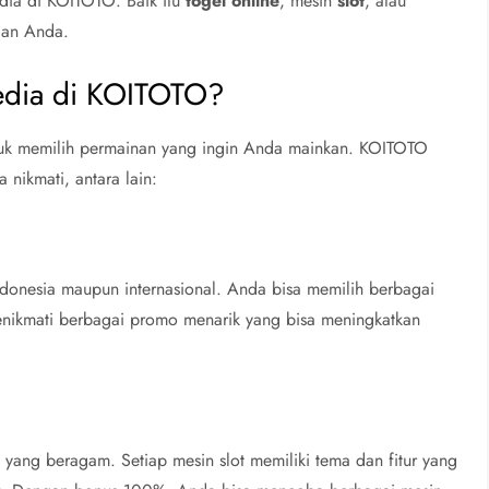
dia di KOITOTO. Baik itu
togel online
, mesin
slot
, atau
gan Anda.
sedia di KOITOTO?
tuk memilih permainan yang ingin Anda mainkan. KOITOTO
nikmati, antara lain:
donesia maupun internasional. Anda bisa memilih berbagai
menikmati berbagai promo menarik yang bisa meningkatkan
e
yang beragam. Setiap mesin slot memiliki tema dan fitur yang