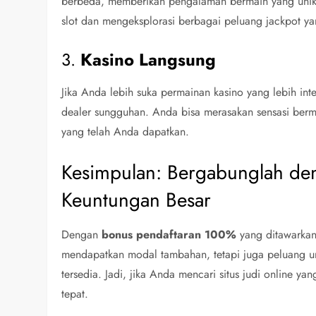
berbeda, memberikan pengalaman bermain yang uni
slot dan mengeksplorasi berbagai peluang jackpot y
3.
Kasino Langsung
Jika Anda lebih suka permainan kasino yang lebih in
dealer sungguhan. Anda bisa merasakan sensasi berma
yang telah Anda dapatkan.
Kesimpulan: Bergabunglah d
Keuntungan Besar
Dengan
bonus pendaftaran 100%
yang ditawarka
mendapatkan modal tambahan, tetapi juga peluang u
tersedia. Jadi, jika Anda mencari situs judi online 
tepat.