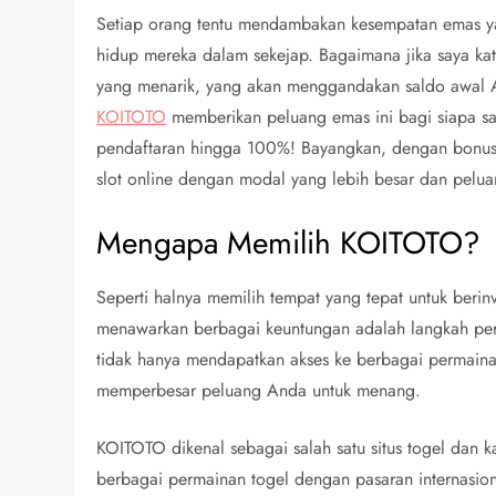
Setiap orang tentu mendambakan kesempatan emas y
hidup mereka dalam sekejap. Bagaimana jika saya ka
yang menarik, yang akan menggandakan saldo awal A
KOITOTO
memberikan peluang emas ini bagi siapa sa
pendaftaran hingga 100%! Bayangkan, dengan bonus 
slot online dengan modal yang lebih besar dan pelua
Mengapa Memilih KOITOTO?
Seperti halnya memilih tempat yang tepat untuk berinv
menawarkan berbagai keuntungan adalah langkah pe
tidak hanya mendapatkan akses ke berbagai permaina
memperbesar peluang Anda untuk menang.
KOITOTO dikenal sebagai salah satu situs togel dan 
berbagai permainan togel dengan pasaran internasi