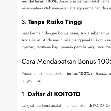
pendaftaran 100%
, Anda bisa bermain lebih lama 
kesempatan untuk mengasah strategi permainan dan m
3.
Tanpa Risiko Tinggi
Saat bermain dengan bonus besar, Anda sebenarnya m
Anda habis, Anda masih bisa menggunakan bonus unt
nyaman, terutama bagi pemain pemula yang baru men
Cara Mendapatkan Bonus 100
Proses untuk mendapatkan
bonus 100%
di
Bandar T
langkahnya:
1.
Daftar di KOITOTO
Langkah pertama adalah membuat akun di KOITOTO. K