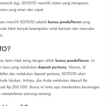
menarik lagi, KOITOTO memiliki sistem yang transparan,
yaran yang aman dan cepat.
 baru memilih KOITOTO adalah
bonus pendaftaran
yang
nda lebih banyak kesempatan untuk bermain dan mencoba
s.
OTO?
e, tentu tidak asing dengan istilah
bonus pendaftaran
. Ini
ain baru yang melakukan
deposit pertama
. Namun, di
daftar dan melakukan deposit pertama, KOITOTO akan
Anda lakukan. Artinya, jika Anda melakukan deposit Rp
adi Rp 200.000. Bonus ini tentu saja memberikan keuntungan
an memperbesar peluang menang.