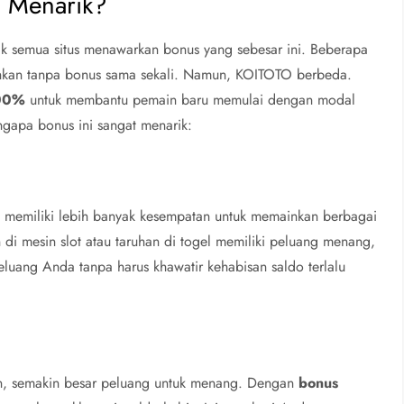
u Menarik?
dak semua situs menawarkan bonus yang sebesar ini. Beberapa
ahkan tanpa bonus sama sekali. Namun, KOITOTO berbeda.
100%
untuk membantu pemain baru memulai dengan modal
ngapa bonus ini sangat menarik:
 memiliki lebih banyak kesempatan untuk memainkan berbagai
i mesin slot atau taruhan di togel memiliki peluang menang,
uang Anda tanpa harus khawatir kehabisan saldo terlalu
n
in, semakin besar peluang untuk menang. Dengan
bonus