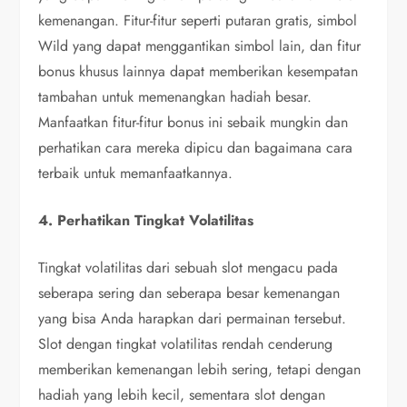
kemenangan. Fitur-fitur seperti putaran gratis, simbol
Wild yang dapat menggantikan simbol lain, dan fitur
bonus khusus lainnya dapat memberikan kesempatan
tambahan untuk memenangkan hadiah besar.
Manfaatkan fitur-fitur bonus ini sebaik mungkin dan
perhatikan cara mereka dipicu dan bagaimana cara
terbaik untuk memanfaatkannya.
4. Perhatikan Tingkat Volatilitas
Tingkat volatilitas dari sebuah slot mengacu pada
seberapa sering dan seberapa besar kemenangan
yang bisa Anda harapkan dari permainan tersebut.
Slot dengan tingkat volatilitas rendah cenderung
memberikan kemenangan lebih sering, tetapi dengan
hadiah yang lebih kecil, sementara slot dengan