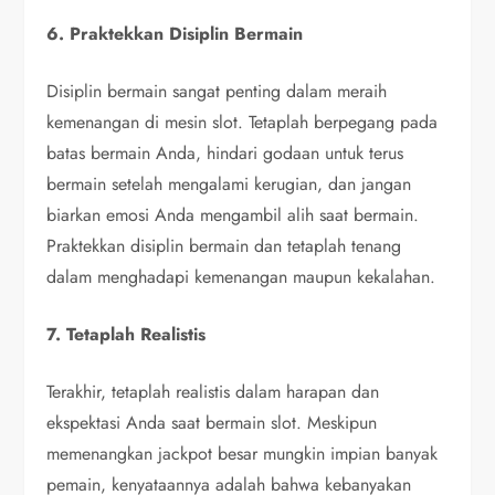
6. Praktekkan Disiplin Bermain
Disiplin bermain sangat penting dalam meraih
kemenangan di mesin slot. Tetaplah berpegang pada
batas bermain Anda, hindari godaan untuk terus
bermain setelah mengalami kerugian, dan jangan
biarkan emosi Anda mengambil alih saat bermain.
Praktekkan disiplin bermain dan tetaplah tenang
dalam menghadapi kemenangan maupun kekalahan.
7. Tetaplah Realistis
Terakhir, tetaplah realistis dalam harapan dan
ekspektasi Anda saat bermain slot. Meskipun
memenangkan jackpot besar mungkin impian banyak
pemain, kenyataannya adalah bahwa kebanyakan