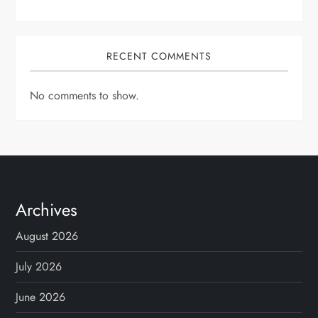
RECENT COMMENTS
No comments to show.
Archives
August 2026
July 2026
June 2026