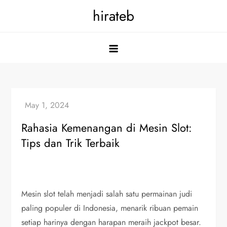
Skip
hirateb
to
content
Rahasia Kemenangan di Mesin Slot:
Tips dan Trik Terbaik
Mesin slot telah menjadi salah satu permainan judi
paling populer di Indonesia, menarik ribuan pemain
setiap harinya dengan harapan meraih jackpot besar.