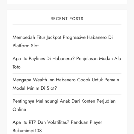
i
g
RECENT POSTS
a
Membedah Fitur Jackpot Progressive Habanero Di
t
Platform Slot
i
Apa Itu Paylines Di Habanero? Penjelasan Mudah Ala
Toto
o
Mengapa Wealth Inn Habanero Cocok Untuk Pemain
n
Modal Minim Di Slot?
Pentingnya Melindungi Anak Dari Konten Perjudian
Online
Apa Itu RTP Dan Volatilitas? Panduan Player
Bukumimpi138