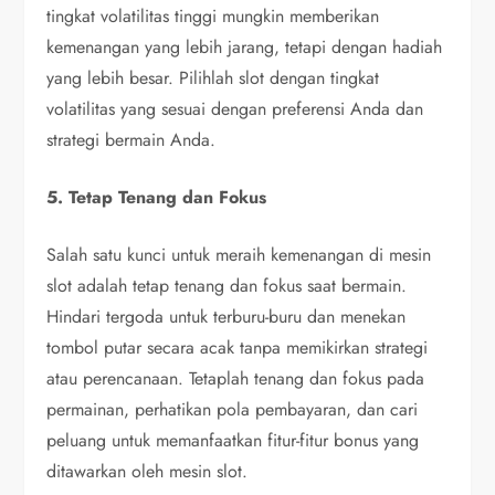
tingkat volatilitas tinggi mungkin memberikan
kemenangan yang lebih jarang, tetapi dengan hadiah
yang lebih besar. Pilihlah slot dengan tingkat
volatilitas yang sesuai dengan preferensi Anda dan
strategi bermain Anda.
5. Tetap Tenang dan Fokus
Salah satu kunci untuk meraih kemenangan di mesin
slot adalah tetap tenang dan fokus saat bermain.
Hindari tergoda untuk terburu-buru dan menekan
tombol putar secara acak tanpa memikirkan strategi
atau perencanaan. Tetaplah tenang dan fokus pada
permainan, perhatikan pola pembayaran, dan cari
peluang untuk memanfaatkan fitur-fitur bonus yang
ditawarkan oleh mesin slot.