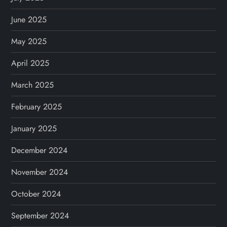
June 2025
May 2025
April 2025
March 2025
February 2025
January 2025
December 2024
November 2024
October 2024
September 2024