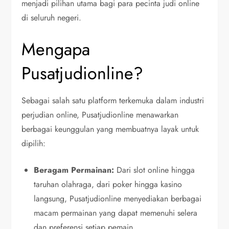
menjadi pilihan utama bagi para pecinta judi online
di seluruh negeri.
Mengapa
Pusatjudionline?
Sebagai salah satu platform terkemuka dalam industri
perjudian online, Pusatjudionline menawarkan
berbagai keunggulan yang membuatnya layak untuk
dipilih:
Beragam Permainan:
Dari slot online hingga
taruhan olahraga, dari poker hingga kasino
langsung, Pusatjudionline menyediakan berbagai
macam permainan yang dapat memenuhi selera
dan preferensi setiap pemain.