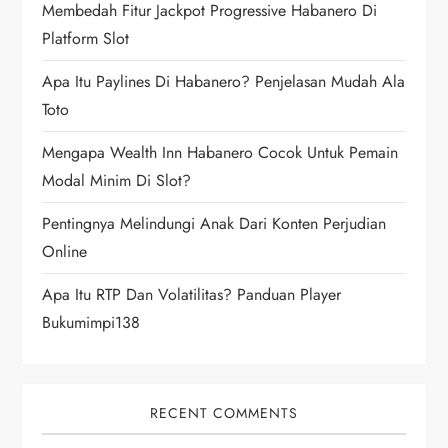
Membedah Fitur Jackpot Progressive Habanero Di
a
Platform Slot
t
Apa Itu Paylines Di Habanero? Penjelasan Mudah Ala
i
Toto
Mengapa Wealth Inn Habanero Cocok Untuk Pemain
o
Modal Minim Di Slot?
n
Pentingnya Melindungi Anak Dari Konten Perjudian
Online
Apa Itu RTP Dan Volatilitas? Panduan Player
Bukumimpi138
RECENT COMMENTS