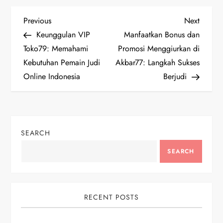
P
Previous
Next
Previous
Next
Post
Post
Keunggulan VIP
Manfaatkan Bonus dan
o
Toko79: Memahami
Promosi Menggiurkan di
Kebutuhan Pemain Judi
Akbar77: Langkah Sukses
s
Online Indonesia
Berjudi
t
n
SEARCH
a
SEARCH
v
i
RECENT POSTS
g