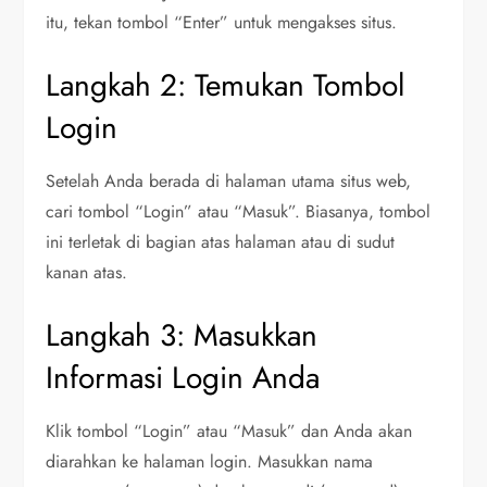
itu, tekan tombol “Enter” untuk mengakses situs.
Langkah 2: Temukan Tombol
Login
Setelah Anda berada di halaman utama situs web,
cari tombol “Login” atau “Masuk”. Biasanya, tombol
ini terletak di bagian atas halaman atau di sudut
kanan atas.
Langkah 3: Masukkan
Informasi Login Anda
Klik tombol “Login” atau “Masuk” dan Anda akan
diarahkan ke halaman login. Masukkan nama