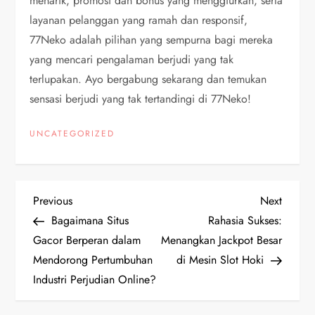
menarik, promosi dan bonus yang menggiurkan, serta
layanan pelanggan yang ramah dan responsif,
77Neko adalah pilihan yang sempurna bagi mereka
yang mencari pengalaman berjudi yang tak
terlupakan. Ayo bergabung sekarang dan temukan
sensasi berjudi yang tak tertandingi di 77Neko!
UNCATEGORIZED
P
Previous
Next
Previous
Next
Post
Post
Bagaimana Situs
Rahasia Sukses:
o
Gacor Berperan dalam
Menangkan Jackpot Besar
Mendorong Pertumbuhan
di Mesin Slot Hoki
s
Industri Perjudian Online?
t