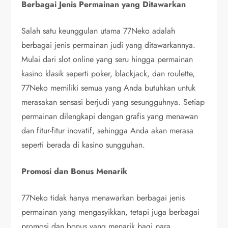
Berbagai Jenis Permainan yang Ditawarkan
Salah satu keunggulan utama 77Neko adalah
berbagai jenis permainan judi yang ditawarkannya.
Mulai dari slot online yang seru hingga permainan
kasino klasik seperti poker, blackjack, dan roulette,
77Neko memiliki semua yang Anda butuhkan untuk
merasakan sensasi berjudi yang sesungguhnya. Setiap
permainan dilengkapi dengan grafis yang menawan
dan fitur-fitur inovatif, sehingga Anda akan merasa
seperti berada di kasino sungguhan.
Promosi dan Bonus Menarik
77Neko tidak hanya menawarkan berbagai jenis
permainan yang mengasyikkan, tetapi juga berbagai
promosi dan bonus yang menarik bagi para