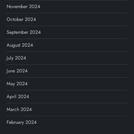
November 2024
October 2024
September 2024
August 2024
July 2024
June 2024
May 2024
April 2024
March 2024
February 2024