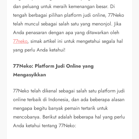
dan peluang untuk meraih kemenangan besar. Di
tengah berbagai pilihan platform judi online, 77Neko
telah muncul sebagai salah satu yang menonjol. Jika
Anda penasaran dengan apa yang ditawarkan oleh
77neko
, simak artikel ini untuk mengetahui segala hal
yang perlu Anda ketahui!
77Neko: Platform Judi Online yang
Mengasyikkan
77Neko telah dikenal sebagai salah satu platform judi
online terbaik di Indonesia, dan ada beberapa alasan
mengapa begitu banyak pemain tertarik untuk
mencobanya. Berikut adalah beberapa hal yang perlu
Anda ketahui tentang 77Neko: