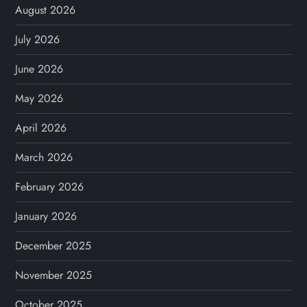
August 2026
July 2026
June 2026
May 2026
April 2026
March 2026
February 2026
January 2026
December 2025
November 2025
October 2025