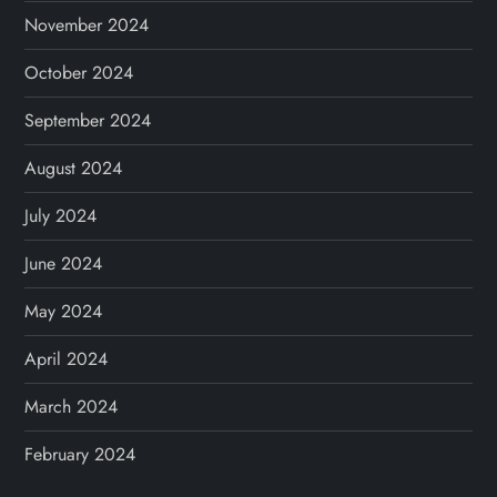
November 2024
October 2024
September 2024
August 2024
July 2024
June 2024
May 2024
April 2024
March 2024
February 2024