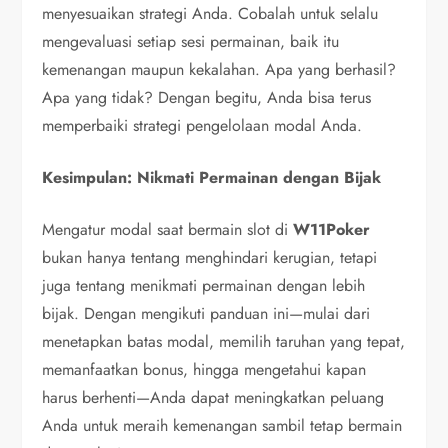
menyesuaikan strategi Anda. Cobalah untuk selalu
mengevaluasi setiap sesi permainan, baik itu
kemenangan maupun kekalahan. Apa yang berhasil?
Apa yang tidak? Dengan begitu, Anda bisa terus
memperbaiki strategi pengelolaan modal Anda.
Kesimpulan: Nikmati Permainan dengan Bijak
Mengatur modal saat bermain slot di
W11Poker
bukan hanya tentang menghindari kerugian, tetapi
juga tentang menikmati permainan dengan lebih
bijak. Dengan mengikuti panduan ini—mulai dari
menetapkan batas modal, memilih taruhan yang tepat,
memanfaatkan bonus, hingga mengetahui kapan
harus berhenti—Anda dapat meningkatkan peluang
Anda untuk meraih kemenangan sambil tetap bermain