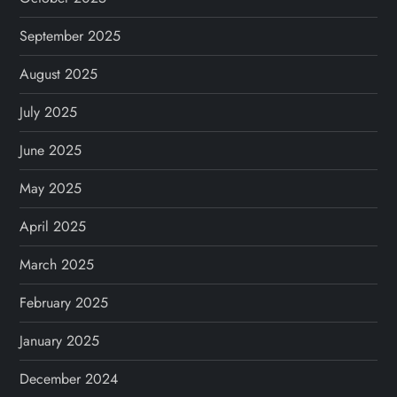
September 2025
August 2025
July 2025
June 2025
May 2025
April 2025
March 2025
February 2025
January 2025
December 2024