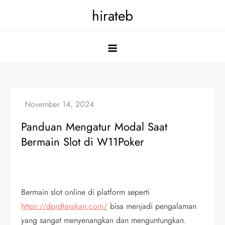
Skip
hirateb
to
content
Panduan Mengatur Modal Saat
Bermain Slot di W11Poker
Bermain slot online di platform seperti
https://dprdtarakan.com/
bisa menjadi pengalaman
yang sangat menyenangkan dan menguntungkan.