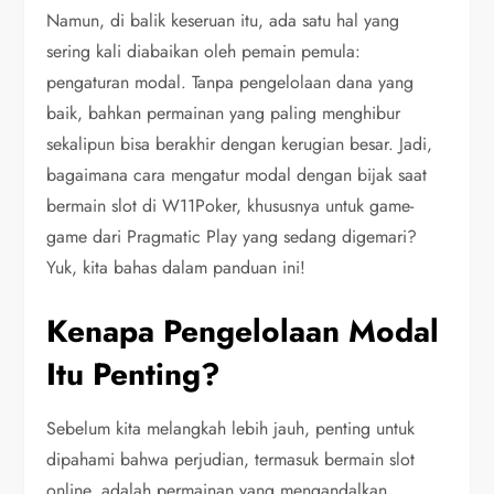
Namun, di balik keseruan itu, ada satu hal yang
sering kali diabaikan oleh pemain pemula:
pengaturan modal. Tanpa pengelolaan dana yang
baik, bahkan permainan yang paling menghibur
sekalipun bisa berakhir dengan kerugian besar. Jadi,
bagaimana cara mengatur modal dengan bijak saat
bermain slot di W11Poker, khususnya untuk game-
game dari Pragmatic Play yang sedang digemari?
Yuk, kita bahas dalam panduan ini!
Kenapa Pengelolaan Modal
Itu Penting?
Sebelum kita melangkah lebih jauh, penting untuk
dipahami bahwa perjudian, termasuk bermain slot
online, adalah permainan yang mengandalkan