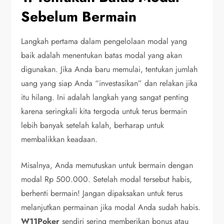
Sebelum Bermain
Langkah pertama dalam pengelolaan modal yang
baik adalah menentukan batas modal yang akan
digunakan. Jika Anda baru memulai, tentukan jumlah
uang yang siap Anda “investasikan” dan relakan jika
itu hilang. Ini adalah langkah yang sangat penting
karena seringkali kita tergoda untuk terus bermain
lebih banyak setelah kalah, berharap untuk
membalikkan keadaan.
Misalnya, Anda memutuskan untuk bermain dengan
modal Rp 500.000. Setelah modal tersebut habis,
berhenti bermain! Jangan dipaksakan untuk terus
melanjutkan permainan jika modal Anda sudah habis.
W11Poker
sendiri sering memberikan bonus atau