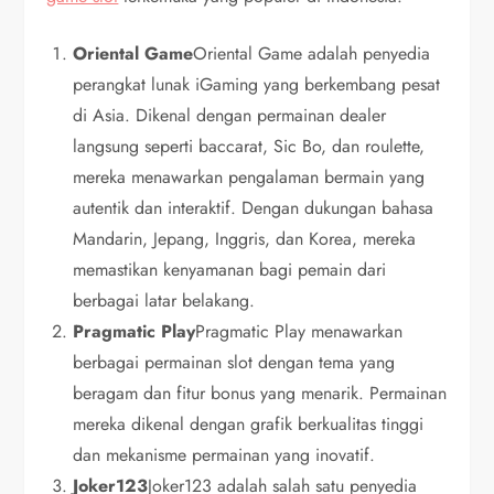
Oriental Game
Oriental Game adalah penyedia
perangkat lunak iGaming yang berkembang pesat
di Asia. Dikenal dengan permainan dealer
langsung seperti baccarat, Sic Bo, dan roulette,
mereka menawarkan pengalaman bermain yang
autentik dan interaktif. Dengan dukungan bahasa
Mandarin, Jepang, Inggris, dan Korea, mereka
memastikan kenyamanan bagi pemain dari
berbagai latar belakang.
Pragmatic Play
Pragmatic Play menawarkan
berbagai permainan slot dengan tema yang
beragam dan fitur bonus yang menarik. Permainan
mereka dikenal dengan grafik berkualitas tinggi
dan mekanisme permainan yang inovatif.
Joker123
Joker123 adalah salah satu penyedia