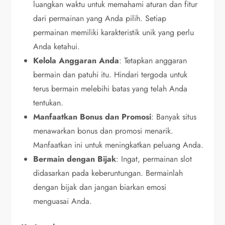
luangkan waktu untuk memahami aturan dan fitur
dari permainan yang Anda pilih. Setiap
permainan memiliki karakteristik unik yang perlu
Anda ketahui.
Kelola Anggaran Anda
: Tetapkan anggaran
bermain dan patuhi itu. Hindari tergoda untuk
terus bermain melebihi batas yang telah Anda
tentukan.
Manfaatkan Bonus dan Promosi
: Banyak situs
menawarkan bonus dan promosi menarik.
Manfaatkan ini untuk meningkatkan peluang Anda.
Bermain dengan Bijak
: Ingat, permainan slot
didasarkan pada keberuntungan. Bermainlah
dengan bijak dan jangan biarkan emosi
menguasai Anda.