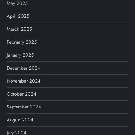
May 2025
April 2025
March 2025
February 2025
January 2025
December 2024
November 2024
October 2024
September 2024
August 2024
July 2024