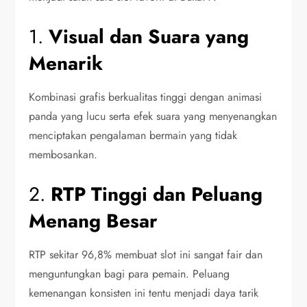
1.
Visual dan Suara yang
Menarik
Kombinasi grafis berkualitas tinggi dengan animasi
panda yang lucu serta efek suara yang menyenangkan
menciptakan pengalaman bermain yang tidak
membosankan.
2.
RTP Tinggi dan Peluang
Menang Besar
RTP sekitar 96,8% membuat slot ini sangat fair dan
menguntungkan bagi para pemain. Peluang
kemenangan konsisten ini tentu menjadi daya tarik