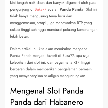
kini tengah naik daun dan banyak digemari oleh para
pengunjung di
Buka77
adalah
Panda Panda
. Slot ini
tidak hanya mengusung tema lucu dan
menggemaskan, tetapi juga menawarkan RTP yang
cukup tinggi sehingga membuat peluang kemenangan
lebih besar.
Dalam artikel ini, kita akan membahas mengapa
Panda Panda menjadi favorit di Buka77, apa saja
kelebihan dari slot ini, dan bagaimana RTP tinggi
berperan dalam memberikan pengalaman bermain
yang menyenangkan sekaligus menguntungkan.
Mengenal Slot Panda
Panda dari Habanero