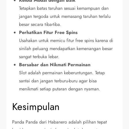
Kelola Modal dengan Baik
Tetapkan batas taruhan sesuai kemampuan dan
jangan tergoda untuk memasang taruhan terlalu
besar secara tiba-tiba.
Perhatikan Fitur Free Spins
Usahakan untuk memicu fitur free spins karena di
sinilah peluang mendapatkan kemenangan besar
sangat terbuka lebar.
Bersabar dan Nikmati Permainan
Slot adalah permainan keberuntungan. Tetap
santai dan jangan terburu-buru agar bisa
menikmati setiap putaran dengan nyaman.
Kesimpulan
Panda Panda dari Habanero adalah pilihan tepat