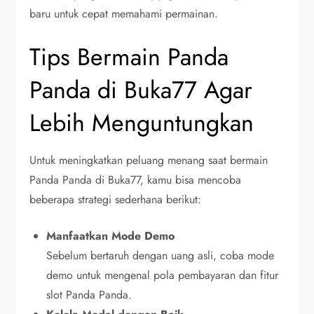
baru untuk cepat memahami permainan.
Tips Bermain Panda
Panda di Buka77 Agar
Lebih Menguntungkan
Untuk meningkatkan peluang menang saat bermain
Panda Panda di Buka77, kamu bisa mencoba
beberapa strategi sederhana berikut:
Manfaatkan Mode Demo
Sebelum bertaruh dengan uang asli, coba mode
demo untuk mengenal pola pembayaran dan fitur
slot Panda Panda.