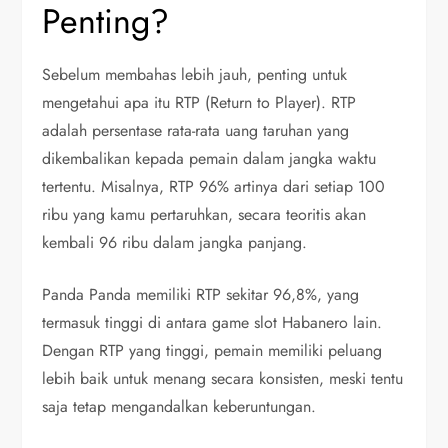
Penting?
Sebelum membahas lebih jauh, penting untuk
mengetahui apa itu RTP (Return to Player). RTP
adalah persentase rata-rata uang taruhan yang
dikembalikan kepada pemain dalam jangka waktu
tertentu. Misalnya, RTP 96% artinya dari setiap 100
ribu yang kamu pertaruhkan, secara teoritis akan
kembali 96 ribu dalam jangka panjang.
Panda Panda memiliki RTP sekitar 96,8%, yang
termasuk tinggi di antara game slot Habanero lain.
Dengan RTP yang tinggi, pemain memiliki peluang
lebih baik untuk menang secara konsisten, meski tentu
saja tetap mengandalkan keberuntungan.