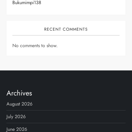
Bukumimpi138
RECENT COMMENTS
No comments to show.
Archives
August 2026
July 2026
June 2026