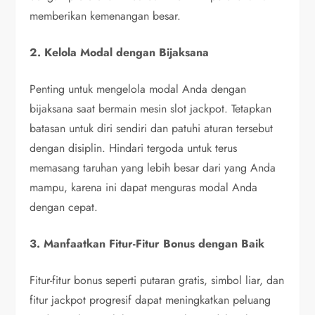
memberikan kemenangan besar.
2. Kelola Modal dengan Bijaksana
Penting untuk mengelola modal Anda dengan
bijaksana saat bermain mesin slot jackpot. Tetapkan
batasan untuk diri sendiri dan patuhi aturan tersebut
dengan disiplin. Hindari tergoda untuk terus
memasang taruhan yang lebih besar dari yang Anda
mampu, karena ini dapat menguras modal Anda
dengan cepat.
3. Manfaatkan Fitur-Fitur Bonus dengan Baik
Fitur-fitur bonus seperti putaran gratis, simbol liar, dan
fitur jackpot progresif dapat meningkatkan peluang