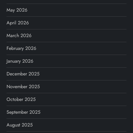
May 2026
April 2026
March 2026
February 2026
January 2026
December 2025
November 2025
October 2025
September 2025
August 2025