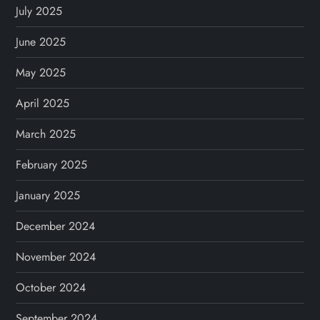
July 2025
June 2025
May 2025
April 2025
March 2025
February 2025
January 2025
December 2024
November 2024
October 2024
September 2024