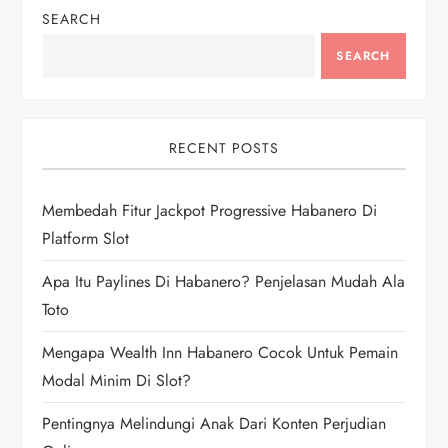
SEARCH
a
SEARCH
v
i
RECENT POSTS
g
Membedah Fitur Jackpot Progressive Habanero Di
a
Platform Slot
t
Apa Itu Paylines Di Habanero? Penjelasan Mudah Ala
i
Toto
Mengapa Wealth Inn Habanero Cocok Untuk Pemain
o
Modal Minim Di Slot?
n
Pentingnya Melindungi Anak Dari Konten Perjudian