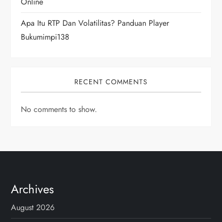
Online
Apa Itu RTP Dan Volatilitas? Panduan Player
Bukumimpi138
RECENT COMMENTS
No comments to show.
Archives
August 2026