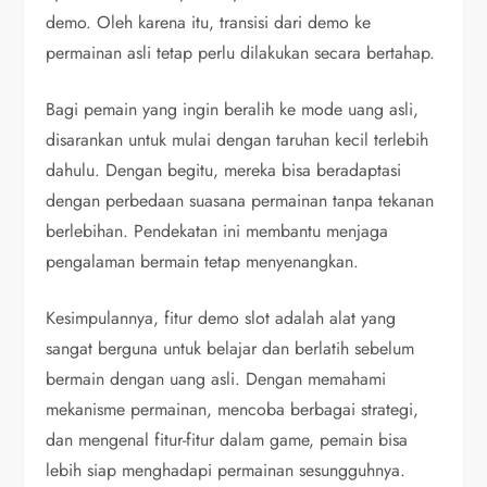
demo. Oleh karena itu, transisi dari demo ke
permainan asli tetap perlu dilakukan secara bertahap.
Bagi pemain yang ingin beralih ke mode uang asli,
disarankan untuk mulai dengan taruhan kecil terlebih
dahulu. Dengan begitu, mereka bisa beradaptasi
dengan perbedaan suasana permainan tanpa tekanan
berlebihan. Pendekatan ini membantu menjaga
pengalaman bermain tetap menyenangkan.
Kesimpulannya, fitur demo slot adalah alat yang
sangat berguna untuk belajar dan berlatih sebelum
bermain dengan uang asli. Dengan memahami
mekanisme permainan, mencoba berbagai strategi,
dan mengenal fitur-fitur dalam game, pemain bisa
lebih siap menghadapi permainan sesungguhnya.