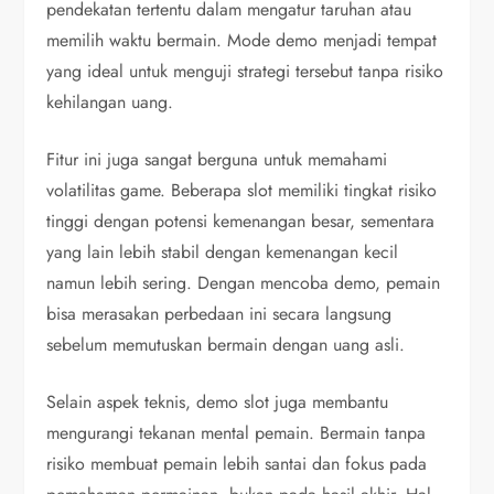
pendekatan tertentu dalam mengatur taruhan atau
memilih waktu bermain. Mode demo menjadi tempat
yang ideal untuk menguji strategi tersebut tanpa risiko
kehilangan uang.
Fitur ini juga sangat berguna untuk memahami
volatilitas game. Beberapa slot memiliki tingkat risiko
tinggi dengan potensi kemenangan besar, sementara
yang lain lebih stabil dengan kemenangan kecil
namun lebih sering. Dengan mencoba demo, pemain
bisa merasakan perbedaan ini secara langsung
sebelum memutuskan bermain dengan uang asli.
Selain aspek teknis, demo slot juga membantu
mengurangi tekanan mental pemain. Bermain tanpa
risiko membuat pemain lebih santai dan fokus pada