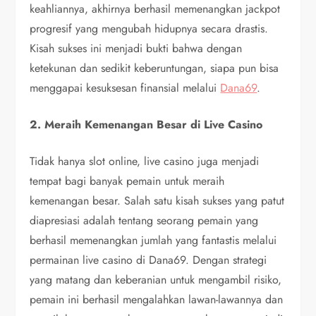
keahliannya, akhirnya berhasil memenangkan jackpot
progresif yang mengubah hidupnya secara drastis.
Kisah sukses ini menjadi bukti bahwa dengan
ketekunan dan sedikit keberuntungan, siapa pun bisa
menggapai kesuksesan finansial melalui
Dana69
.
2. Meraih Kemenangan Besar di Live Casino
Tidak hanya slot online, live casino juga menjadi
tempat bagi banyak pemain untuk meraih
kemenangan besar. Salah satu kisah sukses yang patut
diapresiasi adalah tentang seorang pemain yang
berhasil memenangkan jumlah yang fantastis melalui
permainan live casino di Dana69. Dengan strategi
yang matang dan keberanian untuk mengambil risiko,
pemain ini berhasil mengalahkan lawan-lawannya dan