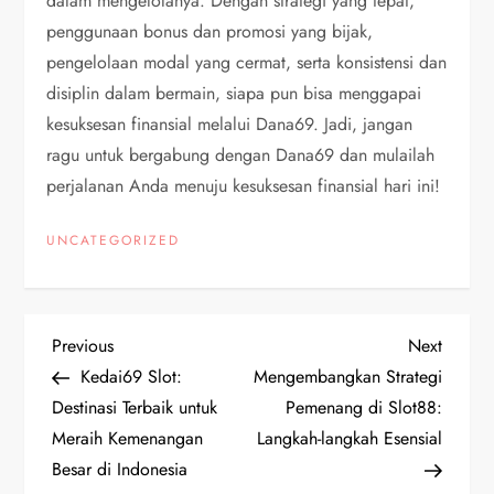
dalam mengelolanya. Dengan strategi yang tepat,
penggunaan bonus dan promosi yang bijak,
pengelolaan modal yang cermat, serta konsistensi dan
disiplin dalam bermain, siapa pun bisa menggapai
kesuksesan finansial melalui Dana69. Jadi, jangan
ragu untuk bergabung dengan Dana69 dan mulailah
perjalanan Anda menuju kesuksesan finansial hari ini!
UNCATEGORIZED
P
Previous
Next
Previous
Next
Post
Post
Kedai69 Slot:
Mengembangkan Strategi
o
Destinasi Terbaik untuk
Pemenang di Slot88:
Meraih Kemenangan
Langkah-langkah Esensial
s
Besar di Indonesia