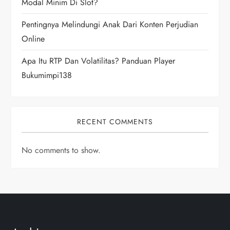
Modal Minim Di Slot?
n
Pentingnya Melindungi Anak Dari Konten Perjudian
Online
Apa Itu RTP Dan Volatilitas? Panduan Player
Bukumimpi138
RECENT COMMENTS
No comments to show.