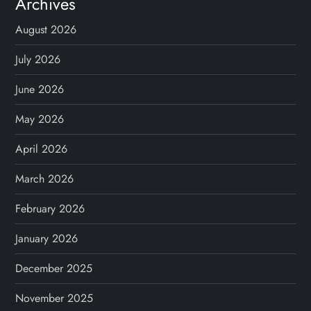
Archives
August 2026
July 2026
June 2026
May 2026
April 2026
March 2026
February 2026
January 2026
December 2025
November 2025