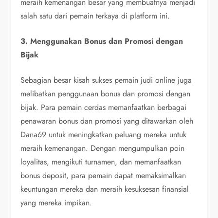
meraih kemenangan besar yang membuatnya menjadi
salah satu dari pemain terkaya di platform ini.
3. Menggunakan Bonus dan Promosi dengan
Bijak
Sebagian besar kisah sukses pemain judi online juga
melibatkan penggunaan bonus dan promosi dengan
bijak. Para pemain cerdas memanfaatkan berbagai
penawaran bonus dan promosi yang ditawarkan oleh
Dana69 untuk meningkatkan peluang mereka untuk
meraih kemenangan. Dengan mengumpulkan poin
loyalitas, mengikuti turnamen, dan memanfaatkan
bonus deposit, para pemain dapat memaksimalkan
keuntungan mereka dan meraih kesuksesan finansial
yang mereka impikan.