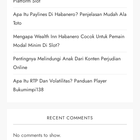
Platform Slot
t
Apa Itu Paylines Di Habanero? Penjelasan Mudah Ala
i
Toto
Mengapa Wealth Inn Habanero Cocok Untuk Pemain
o
Modal Minim Di Slot?
n
Pentingnya Melindungi Anak Dari Konten Perjudian
Online
Apa Itu RTP Dan Volatilitas? Panduan Player
Bukumimpi138
RECENT COMMENTS
No comments to show.