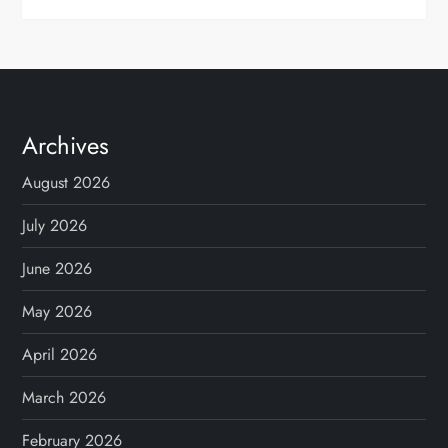
Archives
August 2026
July 2026
June 2026
May 2026
April 2026
March 2026
February 2026