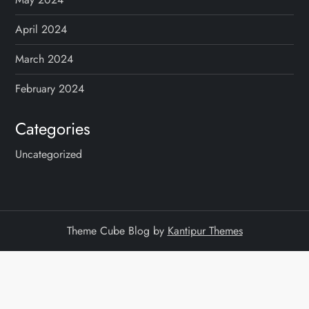
April 2024
March 2024
February 2024
Categories
Uncategorized
Theme Cube Blog by
Kantipur Themes