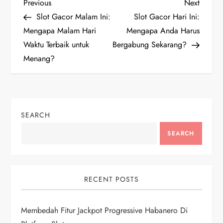
P
Previous
Next
Previous
Next
Post
Post
Slot Gacor Malam Ini:
Slot Gacor Hari Ini:
o
Mengapa Malam Hari
Mengapa Anda Harus
Waktu Terbaik untuk
Bergabung Sekarang?
s
Menang?
t
n
SEARCH
a
SEARCH
v
i
RECENT POSTS
g
Membedah Fitur Jackpot Progressive Habanero Di
a