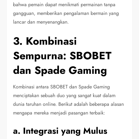
bahwa pemain dapat menikmati permainan tanpa
gangguan, memberikan pengalaman bermain yang
lancar dan menyenangkan.
3. Kombinasi
Sempurna: SBOBET
dan Spade Gaming
Kombinasi antara SBOBET dan Spade Gaming
menciptakan sebuah duo yang sangat kuat dalam
dunia taruhan online. Berikut adalah beberapa alasan
mengapa mereka menjadi pasangan terbaik:
a. Integrasi yang Mulus