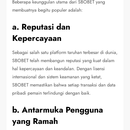
Beberapa keunggulan utama dari SBOBET yang
membuatnya begitu populer adalah:
a. Reputasi dan
Kepercayaan
Sebagai salah satu platform taruhan terbesar di dunia,
SBOBET telah membangun reputasi yang kuat dalam
hal kepercayaan dan keandalan. Dengan lisensi
internasional dan sistem keamanan yang ketat,
SBOBET memastikan bahwa setiap transaksi dan data
pribadi pemain terlindungi dengan baik.
b. Antarmuka Pengguna
yang Ramah