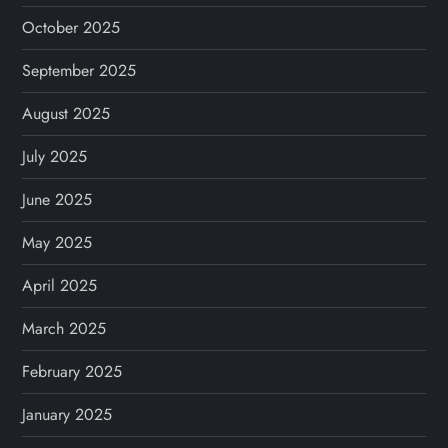
October 2025
September 2025
August 2025
July 2025
June 2025
May 2025
April 2025
March 2025
February 2025
January 2025