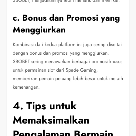
SBOBET, menjadikannya lebih menarik dan memikat.
c. Bonus dan Promosi yang
Menggiurkan
Kombinasi dari kedua platform ini juga sering disertai
dengan bonus dan promosi yang menggiurkan.
SBOBET sering menawarkan berbagai promosi khusus
untuk permainan slot dari Spade Gaming,
memberikan pemain peluang lebih besar untuk meraih
kemenangan.
4. Tips untuk
Memaksimalkan
Pengalaman Bermain