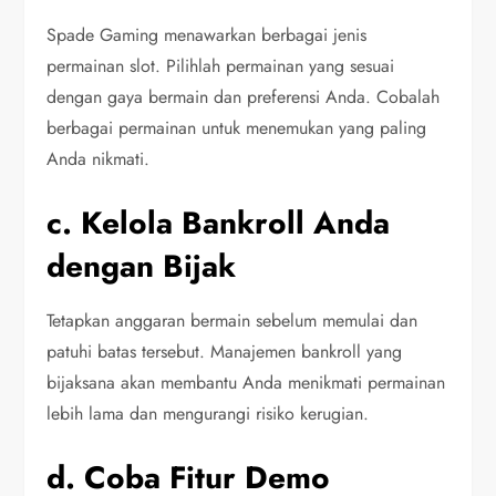
Spade Gaming menawarkan berbagai jenis
permainan slot. Pilihlah permainan yang sesuai
dengan gaya bermain dan preferensi Anda. Cobalah
berbagai permainan untuk menemukan yang paling
Anda nikmati.
c. Kelola Bankroll Anda
dengan Bijak
Tetapkan anggaran bermain sebelum memulai dan
patuhi batas tersebut. Manajemen bankroll yang
bijaksana akan membantu Anda menikmati permainan
lebih lama dan mengurangi risiko kerugian.
d. Coba Fitur Demo