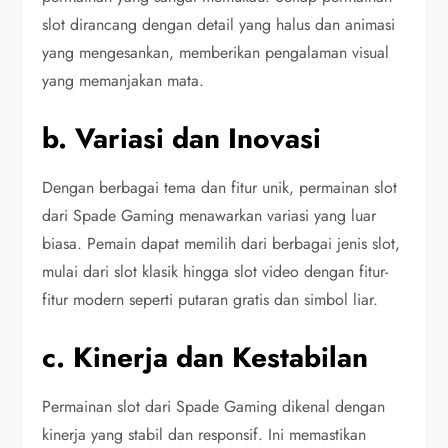
slot dirancang dengan detail yang halus dan animasi
yang mengesankan, memberikan pengalaman visual
yang memanjakan mata.
b. Variasi dan Inovasi
Dengan berbagai tema dan fitur unik, permainan slot
dari Spade Gaming menawarkan variasi yang luar
biasa. Pemain dapat memilih dari berbagai jenis slot,
mulai dari slot klasik hingga slot video dengan fitur-
fitur modern seperti putaran gratis dan simbol liar.
c. Kinerja dan Kestabilan
Permainan slot dari Spade Gaming dikenal dengan
kinerja yang stabil dan responsif. Ini memastikan