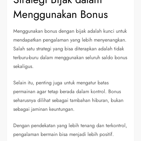
Menggunakan Bonus
Menggunakan bonus dengan bijak adalah kunci untuk
mendapatkan pengalaman yang lebih menyenangkan.
Salah satu strategi yang bisa diterapkan adalah tidak
terburu-buru dalam menggunakan seluruh saldo bonus
sekaligus.
Selain itu, penting juga untuk mengatur batas
permainan agar tetap berada dalam kontrol. Bonus
seharusnya dilihat sebagai tambahan hiburan, bukan
sebagai jaminan keuntungan.
Dengan pendekatan yang lebih tenang dan terkontrol,
pengalaman bermain bisa menjadi lebih positif.