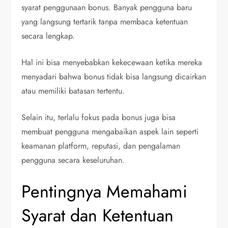
syarat penggunaan bonus. Banyak pengguna baru
yang langsung tertarik tanpa membaca ketentuan
secara lengkap.
Hal ini bisa menyebabkan kekecewaan ketika mereka
menyadari bahwa bonus tidak bisa langsung dicairkan
atau memiliki batasan tertentu.
Selain itu, terlalu fokus pada bonus juga bisa
membuat pengguna mengabaikan aspek lain seperti
keamanan platform, reputasi, dan pengalaman
pengguna secara keseluruhan.
Pentingnya Memahami
Syarat dan Ketentuan