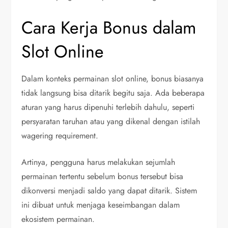
Cara Kerja Bonus dalam
Slot Online
Dalam konteks permainan slot online, bonus biasanya
tidak langsung bisa ditarik begitu saja. Ada beberapa
aturan yang harus dipenuhi terlebih dahulu, seperti
persyaratan taruhan atau yang dikenal dengan istilah
wagering requirement.
Artinya, pengguna harus melakukan sejumlah
permainan tertentu sebelum bonus tersebut bisa
dikonversi menjadi saldo yang dapat ditarik. Sistem
ini dibuat untuk menjaga keseimbangan dalam
ekosistem permainan.