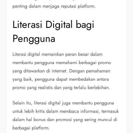
penting dalam menjaga reputasi platform.
Literasi Digital bagi
Pengguna
Literasi digital memainkan peran besar dalam
membantu pengguna memahami berbagai promo
yang ditawarkan di internet. Dengan pemahaman
yang baik, pengguna dapat membedakan antara
promo yang realistis dan yang terlalu berlebihan.
Selain itu, literasi digital juga membantu pengguna
untuk lebih kritis dalam membaca informasi, termasuk
dalam hal bonus dan promosi yang sering muncul di
berbagai platform.