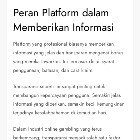
Peran Platform dalam
Memberikan Informasi
Platform yang profesional biasanya memberikan
informasi yang jelas dan transparan mengenai bonus
yang mereka tawarkan. Ini termasuk detail syarat
penggunaan, batasan, dan cara klaim.
Transparansi seperti ini sangat penting untuk
membangun kepercayaan pengguna. Semakin jelas
informasi yang diberikan, semakin kecil kemungkinan
terjadinya kesalahpahaman di kemudian hari.
Dalam industri online gambling yang terus
berkembang, transparansi menjadi salah satu faktor