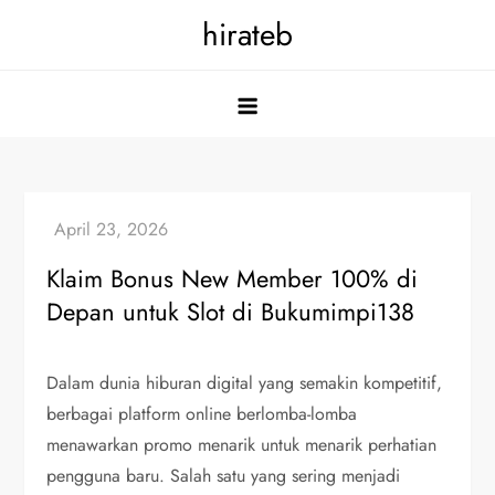
Skip
hirateb
to
content
Klaim Bonus New Member 100% di
Depan untuk Slot di Bukumimpi138
Dalam dunia hiburan digital yang semakin kompetitif,
berbagai platform online berlomba-lomba
menawarkan promo menarik untuk menarik perhatian
pengguna baru. Salah satu yang sering menjadi