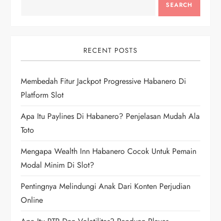
a
SEARCH
v
i
RECENT POSTS
g
Membedah Fitur Jackpot Progressive Habanero Di
Platform Slot
a
Apa Itu Paylines Di Habanero? Penjelasan Mudah Ala
t
Toto
i
Mengapa Wealth Inn Habanero Cocok Untuk Pemain
Modal Minim Di Slot?
o
Pentingnya Melindungi Anak Dari Konten Perjudian
n
Online