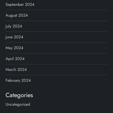
September 2024
August 2024
July 2024
June 2024
May 2024
April 2024
March 2024
February 2024
Categories
Uncategorized