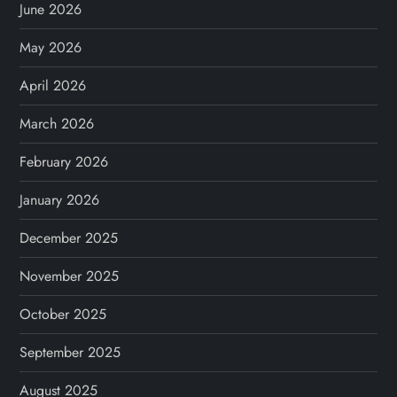
June 2026
May 2026
April 2026
March 2026
February 2026
January 2026
December 2025
November 2025
October 2025
September 2025
August 2025