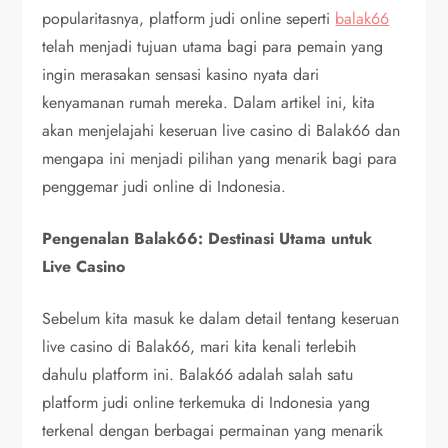
popularitasnya, platform judi online seperti
balak66
telah menjadi tujuan utama bagi para pemain yang
ingin merasakan sensasi kasino nyata dari
kenyamanan rumah mereka. Dalam artikel ini, kita
akan menjelajahi keseruan live casino di Balak66 dan
mengapa ini menjadi pilihan yang menarik bagi para
penggemar judi online di Indonesia.
Pengenalan Balak66: Destinasi Utama untuk
Live Casino
Sebelum kita masuk ke dalam detail tentang keseruan
live casino di Balak66, mari kita kenali terlebih
dahulu platform ini. Balak66 adalah salah satu
platform judi online terkemuka di Indonesia yang
terkenal dengan berbagai permainan yang menarik