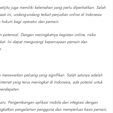
belijitu juga memiliki kelemahan yang perlu diperhatikan. Salah
at ini, undang-undang terkait perjudian online di Indonesia
n hukum bagi operator dan pemain.
 potensial. Dengan meningkatnya kegiatan online, risiko
kat. Ini dapat mengurangi kepercayaan pemain dan
n.
ga menawarkan peluang yang signifikan. Salah satunya adalah
ternet yang terus meningkat di Indonesia, ada potensi untuk
pendapatan.
baru. Pengembangan aplikasi mobile dan integrasi dengan
ningkatkan pengalaman pengguna dan memperluas basis pemain.