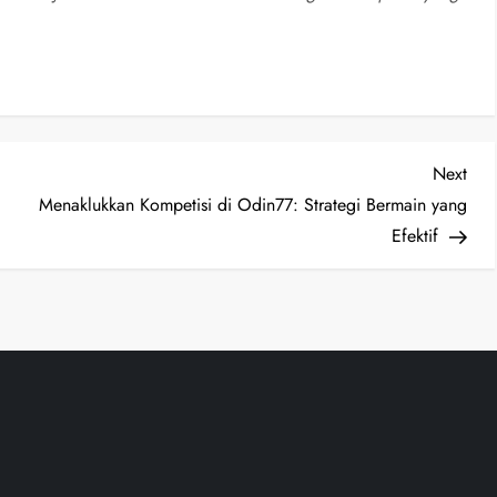
Nex
Next
Post
Menaklukkan Kompetisi di Odin77: Strategi Bermain yang
Efektif