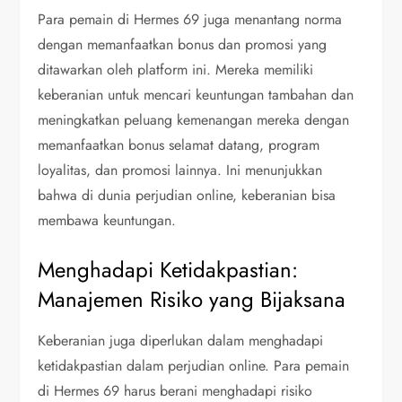
Para pemain di Hermes 69 juga menantang norma
dengan memanfaatkan bonus dan promosi yang
ditawarkan oleh platform ini. Mereka memiliki
keberanian untuk mencari keuntungan tambahan dan
meningkatkan peluang kemenangan mereka dengan
memanfaatkan bonus selamat datang, program
loyalitas, dan promosi lainnya. Ini menunjukkan
bahwa di dunia perjudian online, keberanian bisa
membawa keuntungan.
Menghadapi Ketidakpastian:
Manajemen Risiko yang Bijaksana
Keberanian juga diperlukan dalam menghadapi
ketidakpastian dalam perjudian online. Para pemain
di Hermes 69 harus berani menghadapi risiko