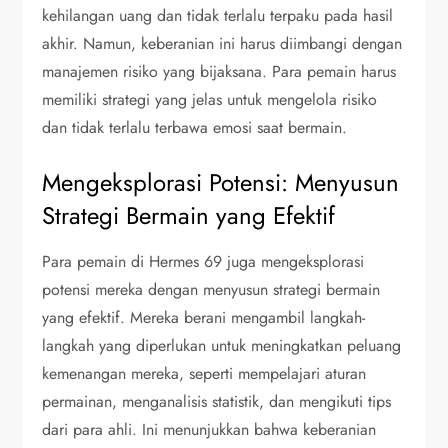
kehilangan uang dan tidak terlalu terpaku pada hasil
akhir. Namun, keberanian ini harus diimbangi dengan
manajemen risiko yang bijaksana. Para pemain harus
memiliki strategi yang jelas untuk mengelola risiko
dan tidak terlalu terbawa emosi saat bermain.
Mengeksplorasi Potensi: Menyusun
Strategi Bermain yang Efektif
Para pemain di Hermes 69 juga mengeksplorasi
potensi mereka dengan menyusun strategi bermain
yang efektif. Mereka berani mengambil langkah-
langkah yang diperlukan untuk meningkatkan peluang
kemenangan mereka, seperti mempelajari aturan
permainan, menganalisis statistik, dan mengikuti tips
dari para ahli. Ini menunjukkan bahwa keberanian