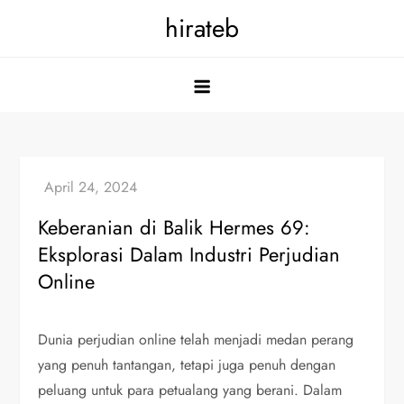
Skip
hirateb
to
content
Keberanian di Balik Hermes 69:
Eksplorasi Dalam Industri Perjudian
Online
Dunia perjudian online telah menjadi medan perang
yang penuh tantangan, tetapi juga penuh dengan
peluang untuk para petualang yang berani. Dalam