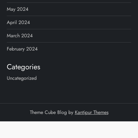
May 2024
April 2024
March 2024
February 2024
Categories
Uncategorized
Theme Cube Blog by
Kantipur Themes