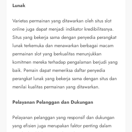
Lunak
Varietas permainan yang ditawarkan oleh situs slot
online juga dapat menjadi indikator kredibilitasnya.
Situs yang bekerja sama dengan penyedia perangkat
lunak terkemuka dan menawarkan berbagai macam
permainan slot yang berkualitas menunjukkan
komitmen mereka terhadap pengalaman berjudi yang
baik. Pemain dapat memeriksa daftar penyedia
perangkat lunak yang bekerja sama dengan situs dan
menilai kualitas permainan yang ditawarkan.
Pelayanan Pelanggan dan Dukungan
Pelayanan pelanggan yang responsif dan dukungan
yang efisien juga merupakan faktor penting dalam