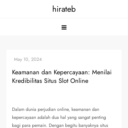
Skip
hirateb
to
content
Keamanan dan Kepercayaan: Menilai
Kredibilitas Situs Slot Online
Dalam dunia perjudian online, keamanan dan
kepercayaan adalah dua hal yang sangat penting
bagi para pemain. Dengan begitu banyaknya situs