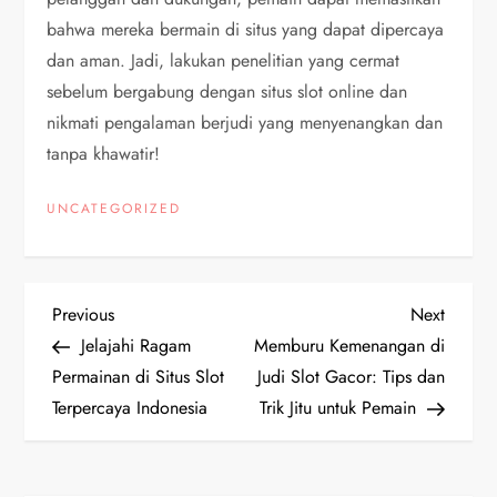
bahwa mereka bermain di situs yang dapat dipercaya
dan aman. Jadi, lakukan penelitian yang cermat
sebelum bergabung dengan situs slot online dan
nikmati pengalaman berjudi yang menyenangkan dan
tanpa khawatir!
UNCATEGORIZED
P
Previous
Next
Previous
Next
Post
Post
Jelajahi Ragam
Memburu Kemenangan di
o
Permainan di Situs Slot
Judi Slot Gacor: Tips dan
Terpercaya Indonesia
Trik Jitu untuk Pemain
s
t