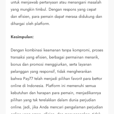
untuk menjawab pertanyaan atau menangani masalah
yang mungkin timbul. Dengan respons yang cepat
dan efisien, para pemain dapat merasa didukung dan
dihargai oleh platform.
Kesimpulan:
Dengan kombinasi keamanan tanpa kompromi, proses
transaksi yang efisien, berbagai permainan menarik,
bonus dan promosi menggiurkan, serta layanan
pelanggan yang responsif, tidak mengherankan
bahwa Pay77 telah menjadi pilihan favorit para bettor
online di Indonesia. Platform ini memenuhi semua
kebutuhan dan harapan para pemain, menjadikannya
pilihan yang tak terelakkan dalam dunia perjudian
online. Jadi, jika Anda mencari pengalaman perjudian