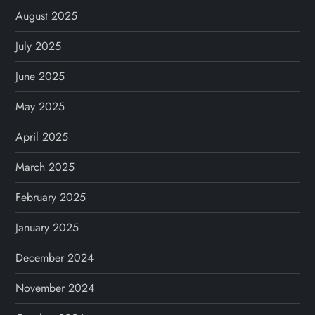
August 2025
July 2025
June 2025
May 2025
April 2025
March 2025
February 2025
January 2025
December 2024
November 2024