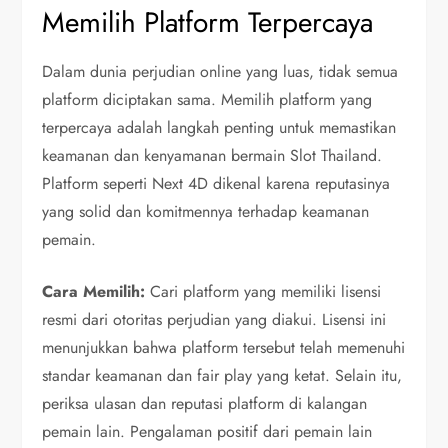
Memilih Platform Terpercaya
Dalam dunia perjudian online yang luas, tidak semua
platform diciptakan sama. Memilih platform yang
terpercaya adalah langkah penting untuk memastikan
keamanan dan kenyamanan bermain Slot Thailand.
Platform seperti Next 4D dikenal karena reputasinya
yang solid dan komitmennya terhadap keamanan
pemain.
Cara Memilih:
Cari platform yang memiliki lisensi
resmi dari otoritas perjudian yang diakui. Lisensi ini
menunjukkan bahwa platform tersebut telah memenuhi
standar keamanan dan fair play yang ketat. Selain itu,
periksa ulasan dan reputasi platform di kalangan
pemain lain. Pengalaman positif dari pemain lain