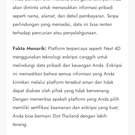
akan diminta untuk memasukkan informasi pribadi
seperti nama, alamat, dan detail pembayaran. Tanpa
perlindungan yang memadai, data ini bisa rentan
terhadap pencurian atau penyalahgunaan.
Fakta Menarik:
Platform terpercaya seperti Next 4D
menggunakan teknologi enkripsi canggih untuk
melindungi data pribadi dan keuangan Anda. Enkripsi
ini memastikan bahwa semua informasi yang Anda
kirimkan melalui platform tersebut aman dan tidak
dapat diakses oleh pihak yang tidak berwenang.
Dengan memeriksa apakah platform yang Anda pilih
memiliki sertifikasi keamanan dan enkripsi yang kuat,
Anda bisa bermain Slot Thailand dengan lebih
tenang.