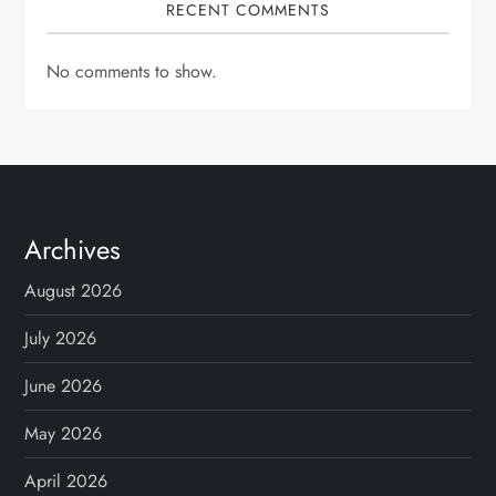
RECENT COMMENTS
No comments to show.
Archives
August 2026
July 2026
June 2026
May 2026
April 2026