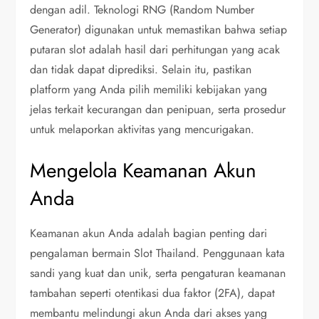
dengan adil. Teknologi RNG (Random Number
Generator) digunakan untuk memastikan bahwa setiap
putaran slot adalah hasil dari perhitungan yang acak
dan tidak dapat diprediksi. Selain itu, pastikan
platform yang Anda pilih memiliki kebijakan yang
jelas terkait kecurangan dan penipuan, serta prosedur
untuk melaporkan aktivitas yang mencurigakan.
Mengelola Keamanan Akun
Anda
Keamanan akun Anda adalah bagian penting dari
pengalaman bermain Slot Thailand. Penggunaan kata
sandi yang kuat dan unik, serta pengaturan keamanan
tambahan seperti otentikasi dua faktor (2FA), dapat
membantu melindungi akun Anda dari akses yang