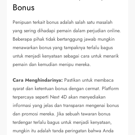
Bonus
Penipuan terkait bonus adalah salah satu masalah
yang sering dihadapi pemain dalam perjudian online.
Beberapa pihak tidak bertanggung jawab mungkin
menawarkan bonus yang tampaknya terlalu bagus
untuk menjadi kenyataan sebagai cara untuk menarik
pemain dan kemudian menipu mereka.
Cara Menghindarinya:
Pastikan untuk membaca
syarat dan ketentuan bonus dengan cermat. Platform
terpercaya seperti Next 4D akan menyediakan
informasi yang jelas dan transparan mengenai bonus
dan promosi mereka. Jika sebuah tawaran bonus
terdengar terlalu bagus untuk menjadi kenyataan,
mungkin itu adalah tanda peringatan bahwa Anda