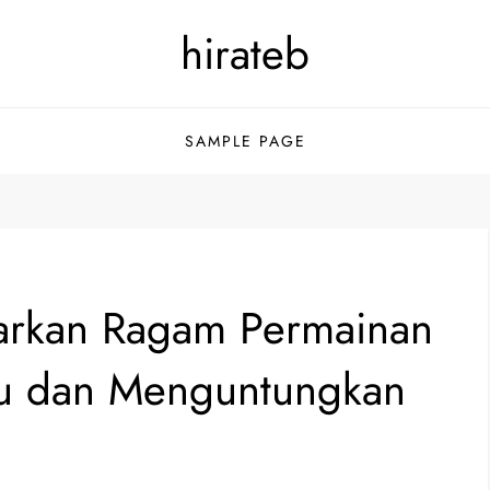
hirateb
SAMPLE PAGE
arkan Ragam Permainan
ru dan Menguntungkan