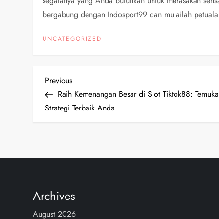
segalanya yang Anda butuhkan untuk merasakan sensasi
bergabung dengan Indosport99 dan mulailah petualan
UNCATEGORIZED
P
Previous
Previous
Post
Raih Kemenangan Besar di Slot Tiktok88: Temuk
o
Strategi Terbaik Anda
s
t
n
Archives
a
August 2026