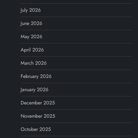
v
July 2026
i
June 2026
g
May 2026
a
April 2026
t
March 2026
i
February 2026
o
January 2026
n
December 2025
November 2025
October 2025