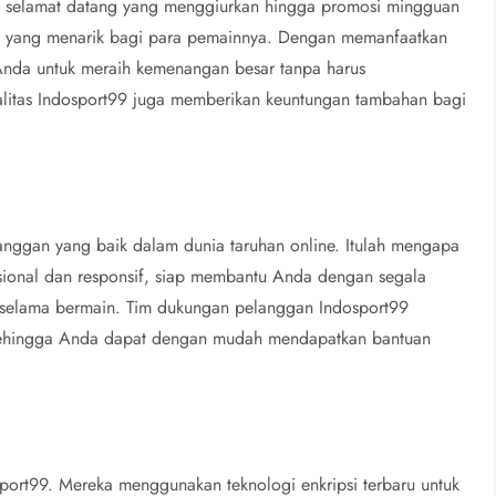
s selamat datang yang menggiurkan hingga promosi mingguan
tif yang menarik bagi para pemainnya. Dengan memanfaatkan
Anda untuk meraih kemenangan besar tanpa harus
alitas Indosport99 juga memberikan keuntungan tambahan bagi
nggan yang baik dalam dunia taruhan online. Itulah mengapa
sional dan responsif, siap membantu Anda dengan segala
 selama bermain. Tim dukungan pelanggan Indosport99
, sehingga Anda dapat dengan mudah mendapatkan bantuan
sport99. Mereka menggunakan teknologi enkripsi terbaru untuk