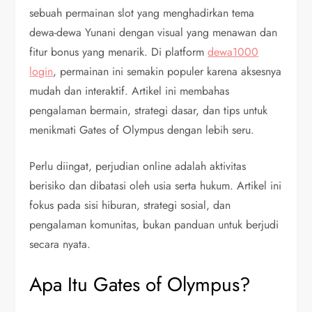
sebuah permainan slot yang menghadirkan tema
dewa-dewa Yunani dengan visual yang menawan dan
fitur bonus yang menarik. Di platform
dewa1000
login
, permainan ini semakin populer karena aksesnya
mudah dan interaktif. Artikel ini membahas
pengalaman bermain, strategi dasar, dan tips untuk
menikmati Gates of Olympus dengan lebih seru.
Perlu diingat, perjudian online adalah aktivitas
berisiko dan dibatasi oleh usia serta hukum. Artikel ini
fokus pada sisi hiburan, strategi sosial, dan
pengalaman komunitas, bukan panduan untuk berjudi
secara nyata.
Apa Itu Gates of Olympus?