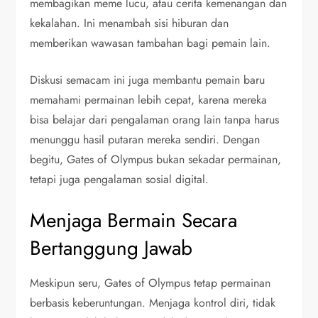
membagikan meme lucu, atau cerita kemenangan dan
kekalahan. Ini menambah sisi hiburan dan
memberikan wawasan tambahan bagi pemain lain.
Diskusi semacam ini juga membantu pemain baru
memahami permainan lebih cepat, karena mereka
bisa belajar dari pengalaman orang lain tanpa harus
menunggu hasil putaran mereka sendiri. Dengan
begitu, Gates of Olympus bukan sekadar permainan,
tetapi juga pengalaman sosial digital.
Menjaga Bermain Secara
Bertanggung Jawab
Meskipun seru, Gates of Olympus tetap permainan
berbasis keberuntungan. Menjaga kontrol diri, tidak