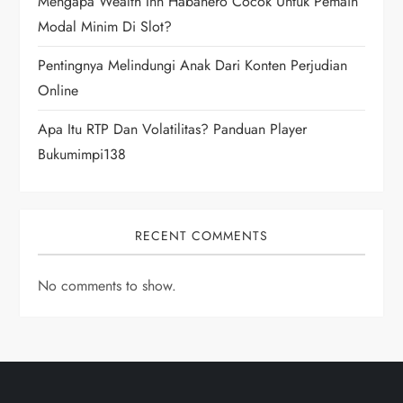
Mengapa Wealth Inn Habanero Cocok Untuk Pemain
Modal Minim Di Slot?
o
Pentingnya Melindungi Anak Dari Konten Perjudian
n
Online
Apa Itu RTP Dan Volatilitas? Panduan Player
Bukumimpi138
RECENT COMMENTS
No comments to show.