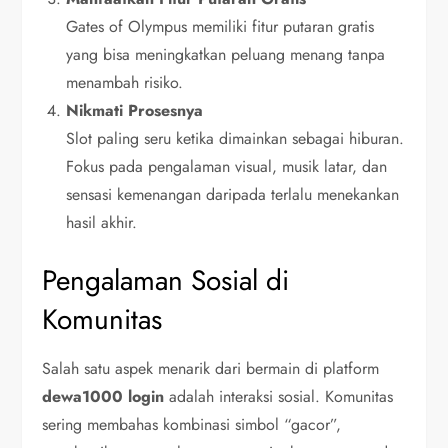
Gates of Olympus memiliki fitur putaran gratis
yang bisa meningkatkan peluang menang tanpa
menambah risiko.
Nikmati Prosesnya
Slot paling seru ketika dimainkan sebagai hiburan.
Fokus pada pengalaman visual, musik latar, dan
sensasi kemenangan daripada terlalu menekankan
hasil akhir.
Pengalaman Sosial di
Komunitas
Salah satu aspek menarik dari bermain di platform
dewa1000 login
adalah interaksi sosial. Komunitas
sering membahas kombinasi simbol “gacor”,