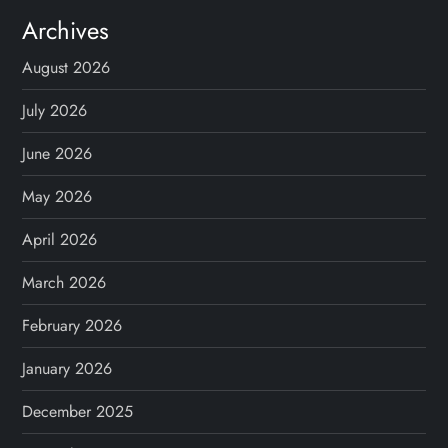
Archives
August 2026
July 2026
June 2026
May 2026
April 2026
March 2026
February 2026
January 2026
December 2025