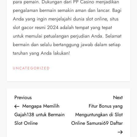
para pemain. Dukungan dari PP Casino menjadikan
pengalaman bermain semakin aman dan lancar. Bagi
Anda yang ingin menjelajahi dunia slot online, situs
slot gacor resmi 2024 adalah tempat yang tepat
untuk memulai petualangan perjudian Anda. Selamat
bermain dan selalu bertanggung jawab dalam setiap
taruhan yang Anda lakukan!
UNCATEGORIZED
P
Previous
Next
Previous
Next
Post
Post
Mengapa Memilih
Fitur Bonus yang
o
Gajah138 untuk Bermain
Menguntungkan di Slot
Slot Online
Online Samurai69 Daftar
s