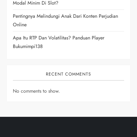
Modal Minim Di Slot?
n
Pentingnya Melindungi Anak Dari Konten Perjudian
Online
Apa Itu RTP Dan Volatilitas? Panduan Player
Bukumimpi138
RECENT COMMENTS
No comments to show.