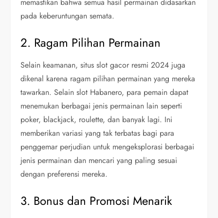
memastikan bahwa semua hasil permainan didasarkan
pada keberuntungan semata.
2. Ragam Pilihan Permainan
Selain keamanan, situs slot gacor resmi 2024 juga
dikenal karena ragam pilihan permainan yang mereka
tawarkan. Selain slot Habanero, para pemain dapat
menemukan berbagai jenis permainan lain seperti
poker, blackjack, roulette, dan banyak lagi. Ini
memberikan variasi yang tak terbatas bagi para
penggemar perjudian untuk mengeksplorasi berbagai
jenis permainan dan mencari yang paling sesuai
dengan preferensi mereka.
3. Bonus dan Promosi Menarik