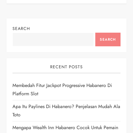
t
n
SEARCH
a
SEARCH
v
i
RECENT POSTS
g
Membedah Fitur Jackpot Progressive Habanero Di
a
Platform Slot
t
Apa Itu Paylines Di Habanero? Penjelasan Mudah Ala
i
Toto
Mengapa Wealth Inn Habanero Cocok Untuk Pemain
o