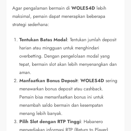
Agar pengalaman bermain di
WOLES4D
lebih
maksimal, pemain dapat menerapkan beberapa
strategi sederhana:
Tentukan Batas Modal
: Tentukan jumlah deposit
harian atau mingguan untuk menghindari
overbetting. Dengan pengelolaan modal yang
tepat, bermain slot akan lebih menyenangkan dan
aman.
Manfaatkan Bonus Deposit
:
WOLES4D
sering
menawarkan bonus deposit atau cashback.
Pemain bisa memanfaatkan bonus ini untuk
menambah saldo bermain dan kesempatan
menang lebih banyak.
Pilih Slot dengan RTP Tinggi
: Habanero
menyediakan informasi RTP (Return to Player)