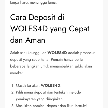
tanpa harus menunggu lama.
Cara Deposit di
WOLES4D yang Cepat
dan Aman
Salah satu keunggulan
WOLES4D
adalah prosedur
deposit yang sederhana. Pemain hanya perlu
beberapa langkah untuk menambahkan saldo akun
mereka:
Masuk ke akun
WOLES4D
.
Pilih menu deposit dan tentukan metode
pembayaran yang diinginkan.
Masukkan nominal deposit dan ikuti instruksi