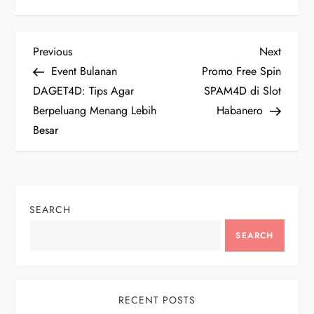
P
Previous
Next
Previous
Next
Post
Post
Event Bulanan
Promo Free Spin
o
DAGET4D: Tips Agar
SPAM4D di Slot
Berpeluang Menang Lebih
Habanero
s
Besar
t
n
SEARCH
a
SEARCH
v
i
RECENT POSTS