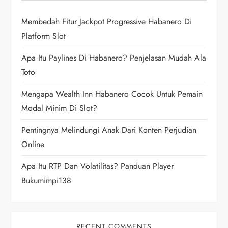
g
Membedah Fitur Jackpot Progressive Habanero Di
a
Platform Slot
t
Apa Itu Paylines Di Habanero? Penjelasan Mudah Ala
i
Toto
Mengapa Wealth Inn Habanero Cocok Untuk Pemain
o
Modal Minim Di Slot?
n
Pentingnya Melindungi Anak Dari Konten Perjudian
Online
Apa Itu RTP Dan Volatilitas? Panduan Player
Bukumimpi138
RECENT COMMENTS