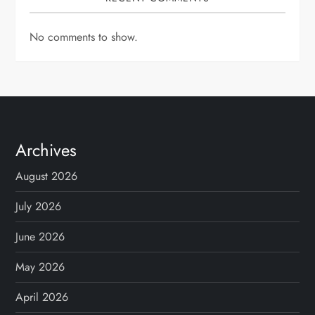
No comments to show.
Archives
August 2026
July 2026
June 2026
May 2026
April 2026