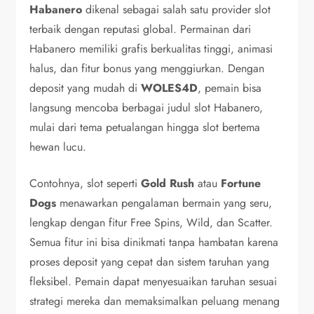
Habanero
dikenal sebagai salah satu provider slot
terbaik dengan reputasi global. Permainan dari
Habanero memiliki grafis berkualitas tinggi, animasi
halus, dan fitur bonus yang menggiurkan. Dengan
deposit yang mudah di
WOLES4D
, pemain bisa
langsung mencoba berbagai judul slot Habanero,
mulai dari tema petualangan hingga slot bertema
hewan lucu.
Contohnya, slot seperti
Gold Rush
atau
Fortune
Dogs
menawarkan pengalaman bermain yang seru,
lengkap dengan fitur Free Spins, Wild, dan Scatter.
Semua fitur ini bisa dinikmati tanpa hambatan karena
proses deposit yang cepat dan sistem taruhan yang
fleksibel. Pemain dapat menyesuaikan taruhan sesuai
strategi mereka dan memaksimalkan peluang menang