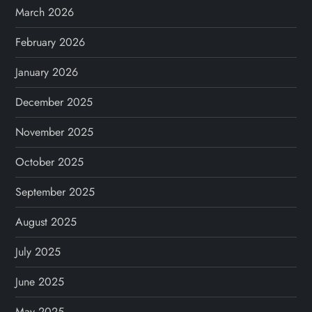
March 2026
February 2026
January 2026
December 2025
November 2025
October 2025
September 2025
August 2025
July 2025
June 2025
May 2025