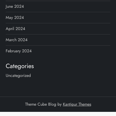
June 2024
May 2024
April 2024
March 2024
February 2024
Categories
Uncategorized
Theme Cube Blog by
Kantipur Themes