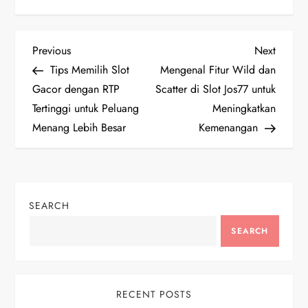
P
Previous
Next
Previous
Next
Post
Post
Tips Memilih Slot
Mengenal Fitur Wild dan
o
Gacor dengan RTP
Scatter di Slot Jos77 untuk
Tertinggi untuk Peluang
Meningkatkan
s
Menang Lebih Besar
Kemenangan
t
n
SEARCH
a
SEARCH
v
i
RECENT POSTS