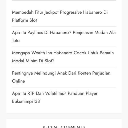
g
Membedah Fitur Jackpot Progressive Habanero Di
a
Platform Slot
t
Apa Itu Paylines Di Habanero? Penjelasan Mudah Ala
i
Toto
Mengapa Wealth Inn Habanero Cocok Untuk Pemain
o
Modal Minim Di Slot?
n
Pentingnya Melindungi Anak Dari Konten Perjudian
Online
Apa Itu RTP Dan Volatilitas? Panduan Player
Bukumimpi138
RECENT COMMENTS