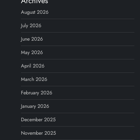
Archives
a
August 2026
v
July 2026
i
June 2026
g
May 2026
a
April 2026
t
March 2026
i
February 2026
o
January 2026
n
December 2025
November 2025