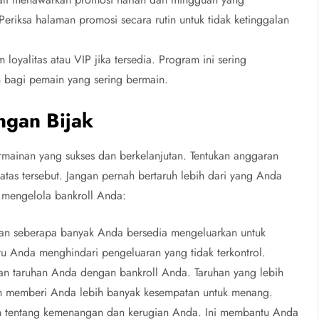
eriksa halaman promosi secara rutin untuk tidak ketinggalan
oyalitas atau VIP jika tersedia. Program ini sering
 bagi pemain yang sering bermain.
ngan Bijak
rmainan yang sukses dan berkelanjutan. Tentukan anggaran
tas tersebut. Jangan pernah bertaruh lebih dari yang Anda
k mengelola bankroll Anda:
kan seberapa banyak Anda bersedia mengeluarkan untuk
u Anda menghindari pengeluaran yang tidak terkontrol.
ran taruhan Anda dengan bankroll Anda. Taruhan yang lebih
n memberi Anda lebih banyak kesempatan untuk menang.
an tentang kemenangan dan kerugian Anda. Ini membantu Anda