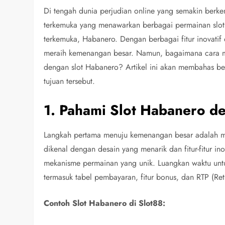
Di tengah dunia perjudian online yang semakin berk
terkemuka yang menawarkan berbagai permainan slot 
terkemuka, Habanero. Dengan berbagai fitur inovati
meraih kemenangan besar. Namun, bagaimana cara m
dengan slot Habanero? Artikel ini akan membahas b
tujuan tersebut.
1. Pahami Slot Habanero d
Langkah pertama menuju kemenangan besar adalah 
dikenal dengan desain yang menarik dan fitur-fitur in
mekanisme permainan yang unik. Luangkan waktu untu
termasuk tabel pembayaran, fitur bonus, dan RTP (Retu
Contoh Slot Habanero di Slot88: