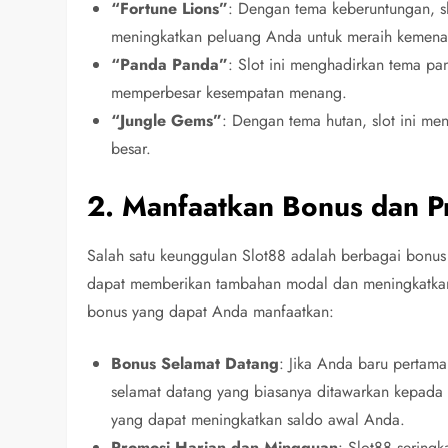
“Fortune Lions”
: Dengan tema keberuntungan, sl
meningkatkan peluang Anda untuk meraih kemena
“Panda Panda”
: Slot ini menghadirkan tema pan
memperbesar kesempatan menang.
“Jungle Gems”
: Dengan tema hutan, slot ini me
besar.
2. Manfaatkan Bonus dan P
Salah satu keunggulan Slot88 adalah berbagai bonu
dapat memberikan tambahan modal dan meningkatkan
bonus yang dapat Anda manfaatkan:
Bonus Selamat Datang
: Jika Anda baru pertam
selamat datang yang biasanya ditawarkan kepada p
yang dapat meningkatkan saldo awal Anda.
Promosi Harian dan Mingguan
: Slot88 sering