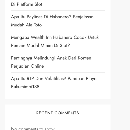
Di Platform Slot
Apa Itu Paylines Di Habanero? Penjelasan
Mudah Ala Toto
Mengapa Wealth Inn Habanero Cocok Untuk
Pemain Modal Minim Di Slot?
Pentingnya Melindungi Anak Dari Konten
Perjudian Online
Apa Itu RTP Dan Volatilitas? Panduan Player
Bukumimpi138
RECENT COMMENTS
No comments to show.