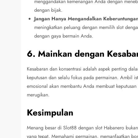
menggandakan kemenangan Anda dengan menebak wa
dengan bijak.
Jangan Hanya Mengandalkan Keberuntunga
meningkatkan peluang dengan memilih slot dengan
dengan gaya bermain Anda.
6. Mainkan dengan Kesabar
Kesabaran dan konsentrasi adalah aspek penting dal
keputusan dan selalu fokus pada permainan. Ambil ist
emosional akan membantu Anda membuat keputusan y
merugikan.
Kesimpulan
Menang besar di Slot88 dengan slot Habanero bukanla
yang tepat. Memahami permainan, memanfaatkan bonu