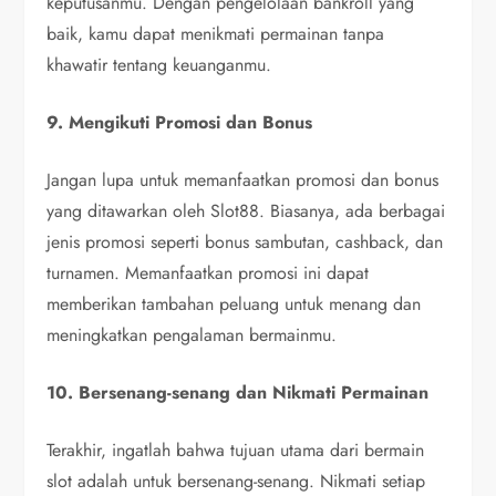
keputusanmu. Dengan pengelolaan bankroll yang
baik, kamu dapat menikmati permainan tanpa
khawatir tentang keuanganmu.
9. Mengikuti Promosi dan Bonus
Jangan lupa untuk memanfaatkan promosi dan bonus
yang ditawarkan oleh Slot88. Biasanya, ada berbagai
jenis promosi seperti bonus sambutan, cashback, dan
turnamen. Memanfaatkan promosi ini dapat
memberikan tambahan peluang untuk menang dan
meningkatkan pengalaman bermainmu.
10. Bersenang-senang dan Nikmati Permainan
Terakhir, ingatlah bahwa tujuan utama dari bermain
slot adalah untuk bersenang-senang. Nikmati setiap