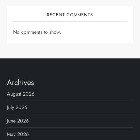
RECENT COMMENTS
No comments to show.
Archives
August 2026
July 2026
June 2026
May 2026