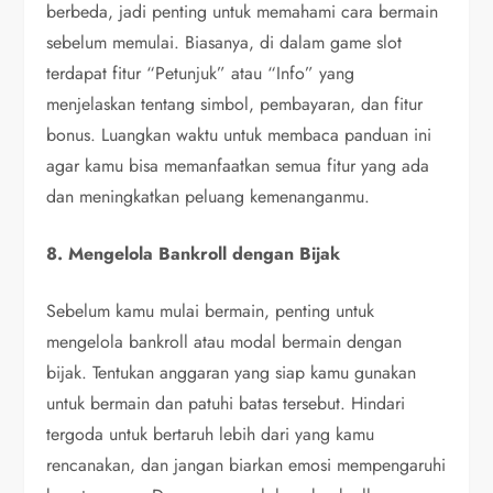
berbeda, jadi penting untuk memahami cara bermain
sebelum memulai. Biasanya, di dalam game slot
terdapat fitur “Petunjuk” atau “Info” yang
menjelaskan tentang simbol, pembayaran, dan fitur
bonus. Luangkan waktu untuk membaca panduan ini
agar kamu bisa memanfaatkan semua fitur yang ada
dan meningkatkan peluang kemenanganmu.
8. Mengelola Bankroll dengan Bijak
Sebelum kamu mulai bermain, penting untuk
mengelola bankroll atau modal bermain dengan
bijak. Tentukan anggaran yang siap kamu gunakan
untuk bermain dan patuhi batas tersebut. Hindari
tergoda untuk bertaruh lebih dari yang kamu
rencanakan, dan jangan biarkan emosi mempengaruhi