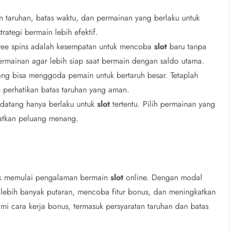
n taruhan, batas waktu, dan permainan yang berlaku untuk
ategi bermain lebih efektif.
Free spins adalah kesempatan untuk mencoba
slot
baru tanpa
ermainan agar lebih siap saat bermain dengan saldo utama.
ang bisa menggoda pemain untuk bertaruh besar. Tetaplah
 perhatikan batas taruhan yang aman.
 datang hanya berlaku untuk
slot
tertentu. Pilih permainan yang
atkan peluang menang.
tuk memulai pengalaman bermain
slot
online. Dengan modal
 lebih banyak putaran, mencoba fitur bonus, dan meningkatkan
 cara kerja bonus, termasuk persyaratan taruhan dan batas