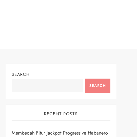
SEARCH
SEARCH
RECENT POSTS
Membedah Fitur Jackpot Progressive Habanero