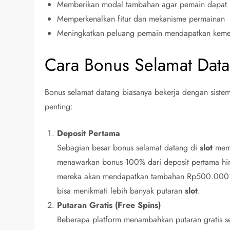
Memberikan modal tambahan agar pemain dapat m
Memperkenalkan fitur dan mekanisme permainan
Meningkatkan peluang pemain mendapatkan kem
Cara Bonus Selamat Data
Bonus selamat datang biasanya bekerja dengan sistem
penting:
Deposit Pertama
Sebagian besar bonus selamat datang di
slot
meme
menawarkan bonus 100% dari deposit pertama hi
mereka akan mendapatkan tambahan Rp500.000 
bisa menikmati lebih banyak putaran
slot
.
Putaran Gratis (Free Spins)
Beberapa platform menambahkan putaran gratis se