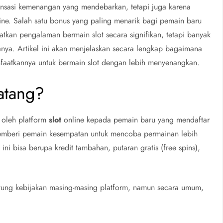
ensasi kemenangan yang mendebarkan, tetapi juga karena
ine. Salah satu bonus yang paling menarik bagi pemain baru
tkan pengalaman bermain slot secara signifikan, tetapi banyak
ya. Artikel ini akan menjelaskan secara lengkap bagaimana
aatkannya untuk bermain slot dengan lebih menyenangkan.
atang?
 oleh platform
slot
online kepada pemain baru yang mendaftar
emberi pemain kesempatan untuk mencoba permainan lebih
i bisa berupa kredit tambahan, putaran gratis (free spins),
ntung kebijakan masing-masing platform, namun secara umum,