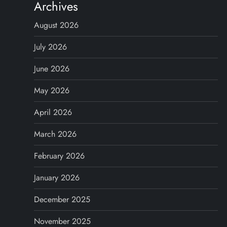
Archives
a
August 2026
v
July 2026
i
June 2026
g
May 2026
a
April 2026
t
March 2026
i
February 2026
o
January 2026
n
December 2025
November 2025