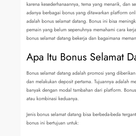
karena kesederhanaannya, tema yang menarik, dan s
adanya berbagai bonus yang ditawarkan platform onl
adalah bonus selamat datang. Bonus ini bisa meningka
pemain yang belum sepenuhnya memahami cara kerjan
bonus selamat datang bekerja dan bagaimana memanf
Apa Itu Bonus Selamat D
Bonus selamat datang adalah promosi yang diberikan
dan melakukan deposit pertama. Tujuannya adalah m
banyak dengan modal tambahan dari platform. Bonus in
atau kombinasi keduanya.
Jenis bonus selamat datang bisa berbeda-beda terga
bonus ini bertujuan untuk: