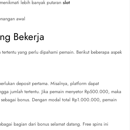
enikmati lebih banyak putaran
slot
enangan awal
ng Bekerja
 tertentu yang perlu dipahami pemain. Berikut beberapa aspek
rlukan deposit pertama. Misalnya, platform dapat
ngga jumlah tertentu. Jika pemain menyetor Rp500.000, maka
sebagai bonus. Dengan modal total Rp1.000.000, pemain
bagai bagian dari bonus selamat datang. Free spins ini