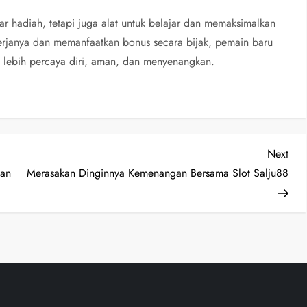
r hadiah, tetapi juga alat untuk belajar dan memaksimalkan
rjanya dan memanfaatkan bonus secara bijak, pemain baru
lebih percaya diri, aman, dan menyenangkan.
Nex
Next
Post
dan
Merasakan Dinginnya Kemenangan Bersama Slot Salju88