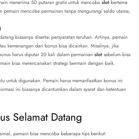
emain menerima 50 putaran gratis untuk mencoba
slot
bertema
kan pemain mencoba permainan tanpa mengurangi saldo utama,
)
tang biasanya disertai persyaratan taruhan. Artinya, pemain
au kemenangan dari bonus bisa dicairkan. Misalnya, jika
bonus harus diputar 20 kali dalam permainan
slot
sebelum bisa
emain bisa merencanakan strategi bermain dengan baik.
ktu untuk digunakan. Pemain harus memanfaatkan bonus ini
formasi ini biasanya dicantumkan dalam syarat dan ketentuan
us Selamat Datang
imal, pemain bisa mencoba beberapa tips berikut: