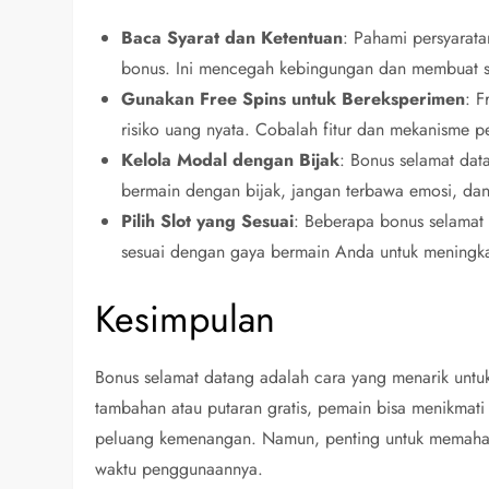
Baca Syarat dan Ketentuan
: Pahami persyarata
bonus. Ini mencegah kebingungan dan membuat str
Gunakan Free Spins untuk Bereksperimen
: 
risiko uang nyata. Cobalah fitur dan mekanisme p
Kelola Modal dengan Bijak
: Bonus selamat dat
bermain dengan bijak, jangan terbawa emosi, dan
Pilih Slot yang Sesuai
: Beberapa bonus selamat
sesuai dengan gaya bermain Anda untuk meningk
Kesimpulan
Bonus selamat datang adalah cara yang menarik un
tambahan atau putaran gratis, pemain bisa menikmati
peluang kemenangan. Namun, penting untuk memahami
waktu penggunaannya.