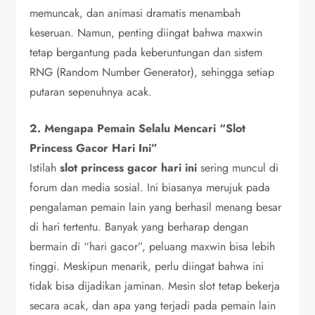
memuncak, dan animasi dramatis menambah
keseruan. Namun, penting diingat bahwa maxwin
tetap bergantung pada keberuntungan dan sistem
RNG (Random Number Generator), sehingga setiap
putaran sepenuhnya acak.
2. Mengapa Pemain Selalu Mencari “Slot
Princess Gacor Hari Ini”
Istilah
slot princess gacor hari ini
sering muncul di
forum dan media sosial. Ini biasanya merujuk pada
pengalaman pemain lain yang berhasil menang besar
di hari tertentu. Banyak yang berharap dengan
bermain di “hari gacor”, peluang maxwin bisa lebih
tinggi. Meskipun menarik, perlu diingat bahwa ini
tidak bisa dijadikan jaminan. Mesin slot tetap bekerja
secara acak, dan apa yang terjadi pada pemain lain