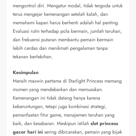
mengontrol diri. Mengatur modal, tidak tergoda untuk
terus mengejar kemenangan setelah kalah, dan
memahami kapan harus berhenti adalah hal penting.
Evaluasi rutin terhadap pola bermain, jumlah taruhan,
dan frekuensi putaran membantu pemain bermain
lebih cerdas dan menikmati pengalaman tanpa
tekanan berlebihan.
Kesimpulan
Meraih maxwin pertama di Starlight Princess memang
momen yang mendebarkan dan memuaskan.
Kemenangan ini tidak datang hanya karena
keberuntungan, tetapi juga kombinasi strategi,
pemanfaatan fitur game, manajemen taruhan yang
baik, dan kesabaran. Meskipun istilah
slot princess
gacor hari ini
sering dibicarakan, pemain yang bijak