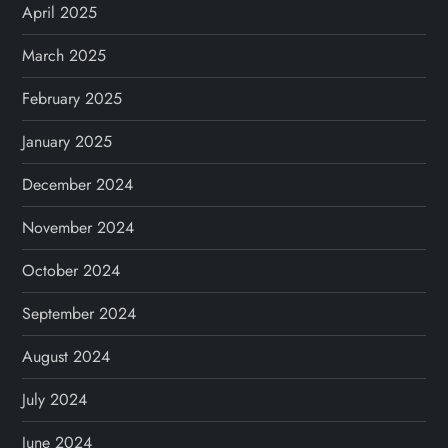
April 2025
March 2025
February 2025
January 2025
December 2024
November 2024
October 2024
September 2024
August 2024
July 2024
June 2024