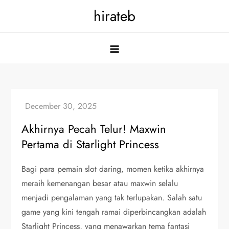
Skip
hirateb
to
content
Akhirnya Pecah Telur! Maxwin
Pertama di Starlight Princess
Bagi para pemain slot daring, momen ketika akhirnya
meraih kemenangan besar atau maxwin selalu
menjadi pengalaman yang tak terlupakan. Salah satu
game yang kini tengah ramai diperbincangkan adalah
Starlight Princess, yang menawarkan tema fantasi