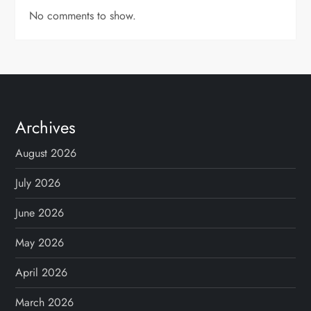
No comments to show.
Archives
August 2026
July 2026
June 2026
May 2026
April 2026
March 2026